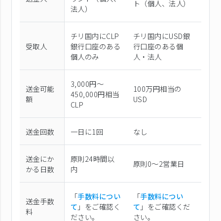
ト（個⼈、法⼈）
法⼈）
チリ国内にCLP
チリ国内にUSD銀
受取人
銀行口座のある
行口座のある個
個人のみ
人・法人
3,000円～
送金可能
100万円相当の
450,000円相当
額
USD
CLP
送金回数
一日に1回
なし
送金にか
原則24時間以
原則0〜2営業日
かる日数
内
「
手数料につい
「
手数料につい
送金手数
て
」をご確認く
て
」をご確認くだ
料
ださい。
さい。