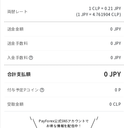
1 CLP = 0.21 JPY
両替レート
(1 JPY = 4.761904 CLP)
送金金額
0
JPY
送金手数料
0 JPY
入金手数料
0 JPY
0 JPY
合計支払額
付与予定Pコイン
0 P
受取金額
0
CLP
PayForex公式SNSアカウントで
お得な情報を配信中！