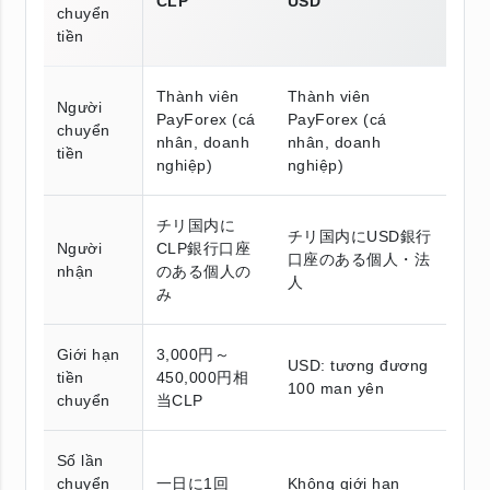
CLP
USD
chuyển
tiền
Thành viên
Thành viên
Người
PayForex (cá
PayForex (cá
chuyển
nhân, doanh
nhân, doanh
tiền
nghiệp)
nghiệp)
チリ国内に
チリ国内にUSD銀行
Người
CLP銀行口座
口座のある個人・法
nhận
のある個人の
人
み
Giới hạn
3,000円～
USD: tương đương
tiền
450,000円相
100 man yên
chuyển
当CLP
Số lần
chuyển
一日に1回
Không giới hạn