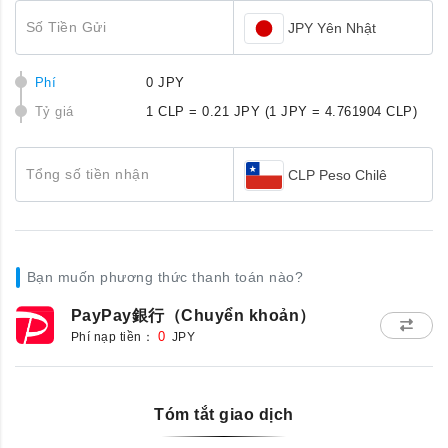
Số Tiền Gửi
JPY Yên Nhật
Phí
0 JPY
Tỷ giá
1 CLP = 0.21 JPY
(1 JPY = 4.761904 CLP)
Tổng số tiền nhận
CLP Peso Chilê
Bạn muốn phương thức thanh toán nào?
PayPay銀行（Chuyển khoản）
Phí nạp tiền：
0
JPY
Tóm tắt giao dịch