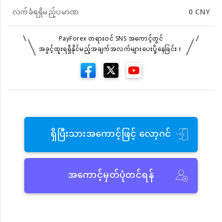
လက်ခံရရှိမည့်ပမာဏ
0
CNY
PayForex တရားဝင် SNS အကောင့်တွင်
အခွင့်ထူးရရှိနိုင်မည့်အချက်အလက်များပေးပို့နေခြင်း！
ရှိပြီးသားအကောင့်ဖြင့် လော့ဂင်
အကောင့်မှတ်ပုံတင်ရန်