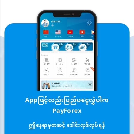
Appဖြင့်လည်းပြည်ပငွေလွှဲပါက
PayForex
ဤနေရာမှတဆင့် ဒေါင်းလုဒ်လုပ်ရန်