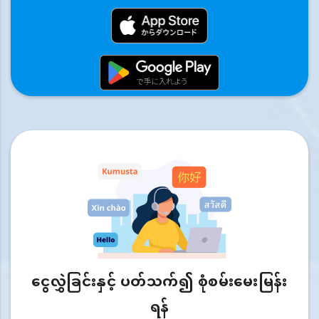
ငွေလွှဲခြင်းနှင့် ပတ်သက်၍ စုံစမ်းမေးမြန်း
ရန်