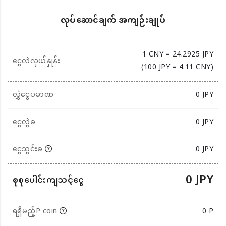
လုပ်ဆောင်ချက် အကျဉ်းချုပ်
1 CNY = 24.2925 JPY
ငွေလဲလှယ်နှုန်း
(100 JPY = 4.11 CNY)
လွှဲငွေပမာဏ
0
JPY
ငွေလွှဲခ
0 JPY
ငွေသွင်းခ
0 JPY
0 JPY
စုစုပေါင်းကျသင့်ငွေ
ရရှိမည့်P coin
0 P