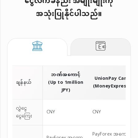
ငွေလက်ခံနည်း အမျိုးမျိုးကို
အသုံးပြုနိုင်ပါသည်။
ဘဏ်အကောင့်
UnionPay Card
ချန်နယ်
(Up to 1million
(MoneyExpress)
JPY)
လွှဲငွေ
CNY
CNY
ငွေကြေး
PayForex အကော