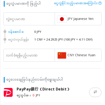
ငွေလွှဲပမာဏကို ဖြည့်ပါ
ငွေလွှဲနိုင်သည့်ပမာဏအကြောင်း
JPY Japanese Yen
လွှဲငွေပမာဏ
၀န်ဆောင်ခ
0 JPY
ငွေလဲလှယ်နှုန်း
1 CNY = 24.2925 JPY
(100 JPY = 4.11 CNY)
CNY Chinese Yuan
လက်ခံရရှိမည့်ပမာဏ
ငွေပေးချေခြင်းနည်းလမ်းကိုရွေးချယ်ပါ
PayPay銀行（Direct Debit）
0
ငွေသွင်းခ：
JPY