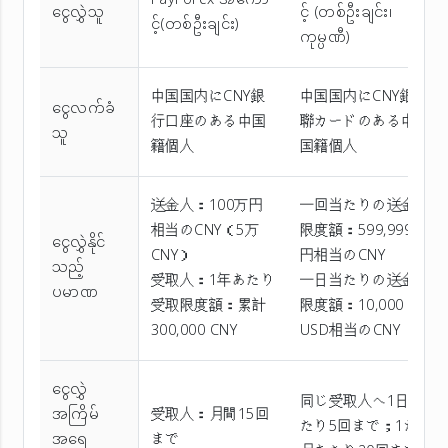
PayForex အကော
ငွေလွှဲသူ
င့် (တစ်ဦးချင်း၊
င့်(တစ်ဦးချင်း)
ကုမ္ပဏီ)
中国国内にCNY銀
中国国内にCNY銀
ငွေလက်ခံ
行口座のある中国
聯カードのある中
သူ
籍個人
国籍個人
送金人：100万円
一回当たりの送金
相当のCNY（5万
限度額：599,999
ငွေလွှဲနိုင်
CNY）
円相当のCNY
သည့်
受取人：1年あたり
一日当たりの送金
ပမာဏ
受取限度額：累計
限度額：10,000
300,000 CNY
USD相当のCNY
ငွေလွှဲ
同じ受取人へ1日あ
အကြိမ်
受取人：月間15回
たり5回まで；1か
အ‌ရေ
まで