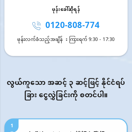
ဖုန်းခေါ်ဆိုရန်
0120-808-774
ဖုန်းလက်ခံသည့်အချိန် ：ကြားရက် 9:30 - 17:30
လွယ်ကူသော အဆင့် ၃ ဆင့်ဖြင့် နိုင်ငံရပ်
ခြား ငွေလွှဲခြင်းကို စတင်ပါ။
1