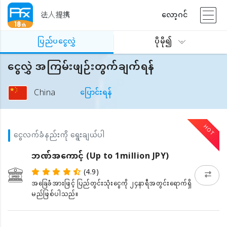
法人提携
လော့ဂင်
ပြည်ပငွေလွှဲ
ပိုမို၍
ငွေလွှဲ အကြမ်းဖျဉ်းတွက်ချက်ရန်
China
ပြောင်းရန်
ငွေလက်ခံနည်းကို ရွေးချယ်ပါ
ဘဏ်အကောင့် (Up to 1million JPY)
(4.9)
အခြေခံအားဖြင့် ပြည်တွင်းသုံးငွေကို ၂၄နာရီအတွင်းရောက်ရှိ
မည်ဖြစ်ပါသည်။