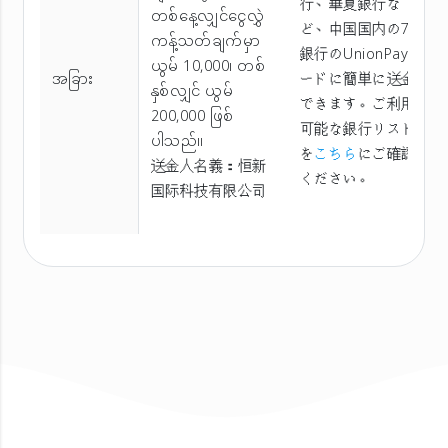
行、華夏銀行な
တစ်နေ့လျှင်ငွေလွှဲ
ど、中国国内の70
ကန့်သတ်ချက်မှာ
銀行のUnionPayカ
ယွမ် 10,000၊ တစ်
အခြား
ードに簡単に送金
နှစ်လျှင် ယွမ်
できます。ご利用
200,000 ဖြစ်
可能な銀行リスト
ပါသည်။
を
こちら
にご確認
送金人名義：恒新
ください。
国际科技有限公司