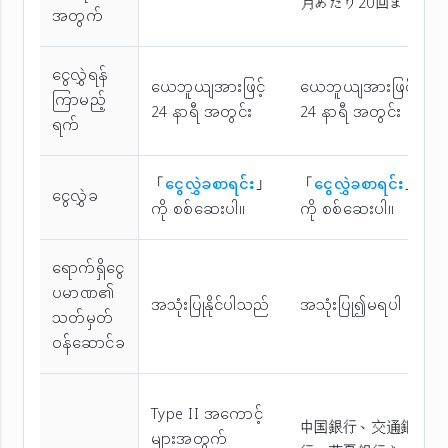
月あたり20回まで
အတွက်
ငွေလွှဲရန်
ယေဘူယျအားဖြင့်
ယေဘူယျအားဖြင့်
ကြာမည့်
24 နာရီ အတွင်း
24 နာရီ အတွင်း
ရက်
「
ငွေလွှဲခစာရင်း
」
「
ငွေလွှဲခစာရင်း
」
ငွေလွှဲခ
ကို စစ်ဆေးပါ။
ကို စစ်ဆေးပါ။
ရောက်ရှိငွေ
ပမာဏ၏
အသုံးပြုနိုင်ပါသည်
အသုံးပြု၍မရပါ
သတ်မှတ်
ဝန်ဆောင်ခ
Type II အကောင့်
中国銀行、交通銀
များအတွက်