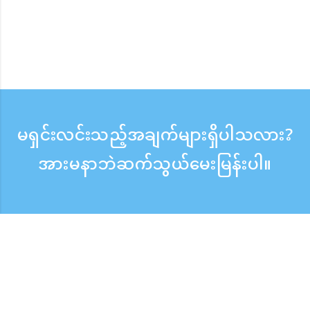
မရှင်းလင်းသည့်အချက်များရှိပါသလား?
အားမနာဘဲဆက်သွယ်မေးမြန်းပါ။
မေးမြန်းစုံစမ်းရန်
ဖုန်းလက်ခံသည့်အချိန် ：ကြားရက် 9:30 - 17:30