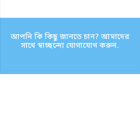
আপনি কি কিছু জানতে চান? আমাদের
সাথে স্বাচ্ছন্দ্যে যোগাযোগ করুন.
যোগাযোগ
সাপোর্ট টাইম সপ্তাহের দিন 9:30 - 17:30
টোল ফ্রি নম্বর
0120-808-774