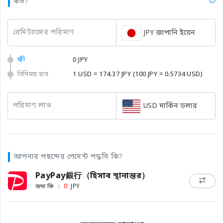
কত?
রেমিট্যান্সের পরিমাণ
JPY জাপানি ইয়েন
ফী
0 JPY
বিনিময় হার
1 USD = 174.37 JPY
(100 JPY = 0.5734 USD)
পরিমাণ লাভ
USD মার্কিন ডলার
আপনার পছন্দের পেমেন্ট পদ্ধতি কি?
PayPay銀行（হিসাব স্থানান্তর）
জমা ফি ：
0
JPY