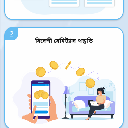
3
বিদেশী রেমিট্যান্স পদ্ধতি