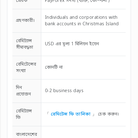
প্রেরক
PayForex সদস্য (ব্যক্তি, কোম্পানী )
Individuals and corporations with
গ্রহণকারী।
bank accounts in Christmas Island
রেমিট্যান্স
USD এর মূল্য 1 মিলিয়ন ইয়েন
সীমাবদ্ধতা
রেমিটেন্সের
কোনটি না
সংখ্যা
দিন
0-2 business days
প্রয়োজন
রেমিট্যান্স
「
রেমিটেন্স ফি তালিকা
」 চেক করুন।
ফি
বাংলাদেশের