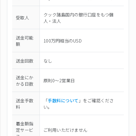
クック諸島国内の銀行口座をもつ個
受取人
人・法人
送金可能
100万円相当のUSD
額
送金回数
なし
送金にか
原則0〜2営業日
かる日数
送金手数
「
手数料について
」をご確認くださ
料
い。
着金額指
定サービ
ご利用いただけません