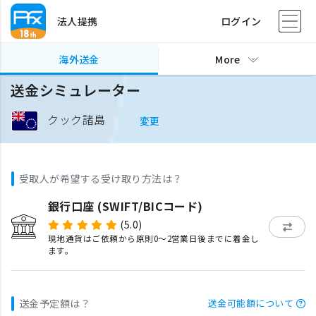
法人提携
ログイン
海外送金
More
送金シミュレーター
クック諸島
変更
受取人が希望する受け取り方法は？
銀行口座 (SWIFT/BICコード)
(5.0)
現地通貨はご依頼から原則0〜2営業日後までに着金し
ます。
送金予定額は？
送金可能額について