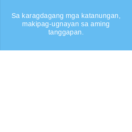
Sa karagdagang mga katanungan,
makipag-ugnayan sa aming
tanggapan.
Kumontak
Support: Weekdays 9:30 -17:30
Toll-free number
0120-808-774
From overseas (※may bayad)