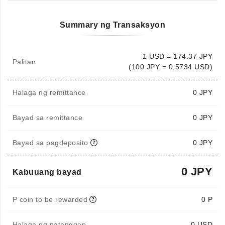
Summary ng Transaksyon
1 USD = 174.37 JPY
Palitan
(100 JPY = 0.5734 USD)
Halaga ng remittance
0
JPY
Bayad sa remittance
0 JPY
Bayad sa pagdeposito
0 JPY
0 JPY
Kabuuang bayad
P coin to be rewarded
0 P
Halaga ng natanggap
0
USD