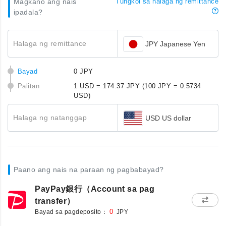
Magkano ang nais
Tungkol sa halaga ng remittance
ipadala?
Halaga ng remittance
JPY Japanese Yen
Bayad
0 JPY
Palitan
1 USD = 174.37 JPY
(100 JPY = 0.5734
USD)
Halaga ng natanggap
USD US dollar
Paano ang nais na paraan ng pagbabayad?
PayPay銀行（Account sa pag
transfer）
Bayad sa pagdeposito：
0
JPY