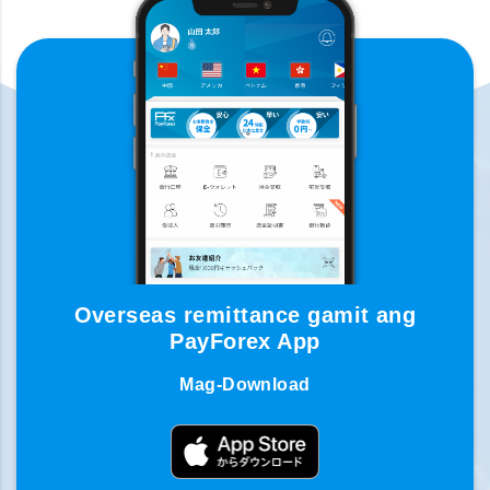
Overseas remittance gamit ang
PayForex App
Mag-Download