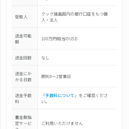
クック諸島国内の銀行口座をもつ個
受取人
人・法人
送金可能
100万円相当のUSD
額
送金回数
なし
送金にか
原則0〜2営業日
かる日数
送金手数
「
手数料について
」をご確認くださ
料
い。
着金額指
定サービ
ご利用いただけません