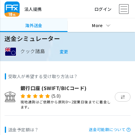
法人提携
ログイン
海外送金
More
送金シミュレーター
クック諸島
変更
受取人が希望する受け取り方法は？
銀行口座 (SWIFT/BICコード)
(5.0)
現地通貨はご依頼から原則0〜2営業日後までに着金し
ます。
送金予定額は？
送金可能額について