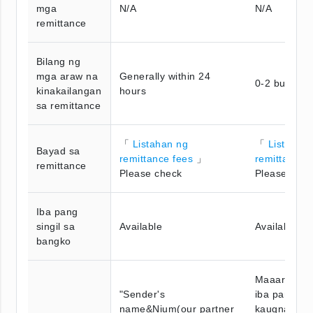
mga
N/A
N/A
remittance
Bilang ng
mga araw na
Generally within 24
0-2 busines
kinakailangan
hours
sa remittance
「
Listahan ng
「
Listahan
Bayad sa
remittance fees
」
remittance 
remittance
Please check
Please chec
Iba pang
singil sa
Available
Available
bangko
Maaaring m
"Sender's
iba pang ba
name&Nium(our partner
kaugnay na