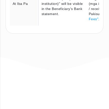
At Iba Pa
institution)" will be visible
(mga interm
in the Beneficiary's Bank
/ receiving 
statement.
Pakisuri ang
Fees"
.