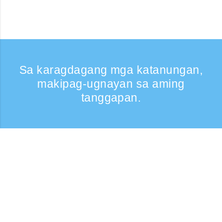
Sa karagdagang mga katanungan,
makipag-ugnayan sa aming
tanggapan.
Kumontak
Support: Weekdays 9:30 -17:30
Toll-free number
0120-808-774