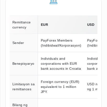
Remittance
EUR
USD
currency
PayForex Members
PayForex M
Sender
(Indibidwal/Korporasyon)
(Indibidwal
Individuals and
Individuals 
Benepisyaryo
corporations with EUR
corporation
bank accounts in Croatia
bank accoun
Foreign currency (EUR)
Limitasyon sa
USD na nag
equivalent to 1 million
remittances
ng 1 milyon
JPY.
Bilang ng