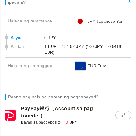
ipadala?
Halaga ng remittance
JPY Japanese Yen
Bayad
0 JPY
Palitan
1 EUR = 184.52 JPY
(100 JPY = 0.5419
EUR)
Halaga ng natanggap
EUR Euro
Paano ang nais na paraan ng pagbabayad?
PayPay銀行（Account sa pag
transfer）
Bayad sa pagdeposito：
0
JPY