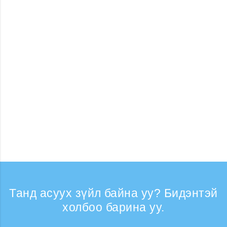
Танд асуух зүйл байна уу? Бидэнтэй
холбоо барина уу.