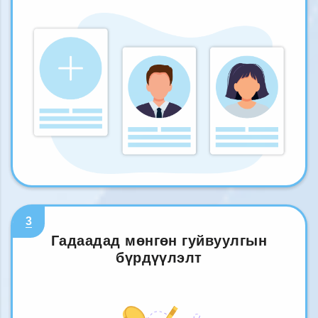
3
Гадаадад мөнгөн гуйвуулгын
бүрдүүлэлт