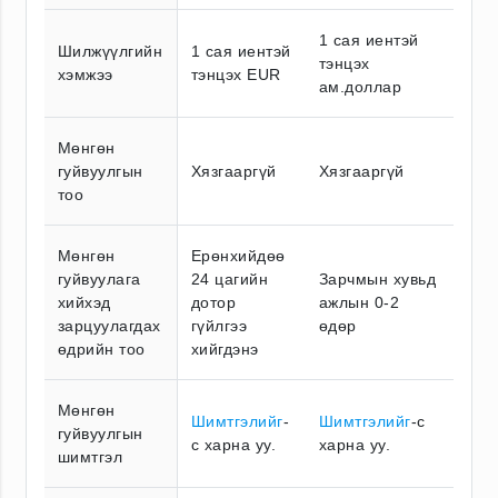
1 сая иентэй
Шилжүүлгийн
1 сая иентэй
тэнцэх
хэмжээ
тэнцэх EUR
ам.доллар
Мөнгөн
гуйвуулгын
Хязгааргүй
Хязгааргүй
тоо
Мөнгөн
Ерөнхийдөө
гуйвуулага
24 цагийн
Зарчмын хувьд
хийхэд
дотор
ажлын 0-2
зарцуулагдах
гүйлгээ
өдөр
өдрийн тоо
хийгдэнэ
Мөнгөн
Шимтгэлийг
-
Шимтгэлийг
-с
гуйвуулгын
с харна уу.
харна уу.
шимтгэл