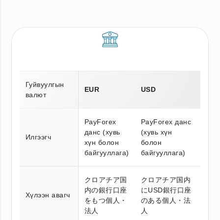
Гуйвуулгын
EUR
USD
валют
PayForex
PayForex данс
данс (хувь
(хувь хүн
Илгээгч
хүн болон
болон
байгууллага)
байгууллага)
クロアチア国
クロアチア国内
内の銀行口座
にUSD銀行口座
Хүлээн авагч
をもつ個人・
のある個人・法
法人
人