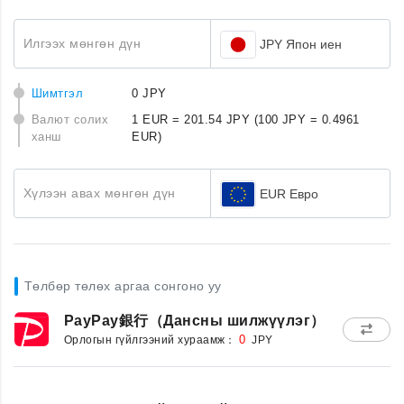
Илгээх мөнгөн дүн
JPY Япон иен
Шимтгэл
0 JPY
Валют солих
1 EUR = 201.54 JPY
(100 JPY = 0.4961
ханш
EUR)
Хүлээн авах мөнгөн дүн
EUR Евро
Төлбөр төлөх аргаа сонгоно уу
PayPay銀行（Дансны шилжүүлэг）
Орлогын гүйлгээний хураамж：
0
JPY