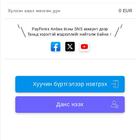
Хүлээн авах мөнгөн дүн
0
EUR
PayForex Албан ёсны SNS аккаунт дээр
Таньд хэрэгтэй мэдээллийг нийтэлж байна！
Хуучин бүртгэлээр нэвтрэх
Данс нээх