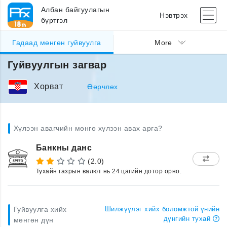
Албан байгуулагын
Нэвтрэх
бүртгэл
Гадаад мөнгөн гуйвуулга
More
Гуйвуулгын загвар
Хорват
Өөрчлөх
Хүлээн авагчийн мөнгө хүлээн авах арга?
Банкны данс
(2.0)
Тухайн газрын валют нь 24 цагийн дотор орно.
Гуйвуулга хийх
Шилжүүлэг хийх боломжтой үнийн
дүнгийн тухай
мөнгөн дүн