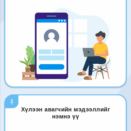
2
Хүлээн авагчийн мэдээллийг
нэмнэ үү