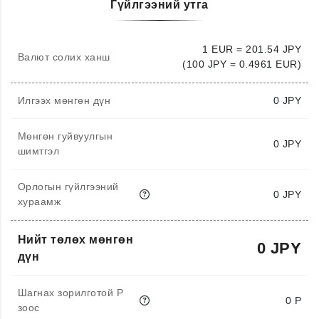
Гүйлгээний утга
1 EUR = 201.54 JPY
Валют солих ханш
(100 JPY = 0.4961 EUR)
Илгээх мөнгөн дүн
0
JPY
Мөнгөн гуйвуулгын
0 JPY
шимтгэл
Орлогын гүйлгээний
0 JPY
хураамж
Нийт төлөх мөнгөн
0 JPY
дүн
Шагнах зорилготой P
0 P
зоос