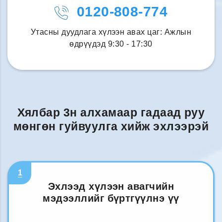
0120-808-774
Утасны дуудлага хүлээн авах цаг: Ажлын
өдрүүдэд 9:30 - 17:30
Хялбар 3н алхамаар гадаад руу
мөнгөн гуйвуулга хийж эхлээрэй
1
Эхлээд хүлээн авагчийн
мэдээллийг бүртгүүлнэ үү