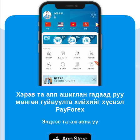
Хэрэв та апп ашиглан гадаад руу
мөнгөн гуйвуулга хийхийг хүсвэл
PayForex
Эндээс татаж авна уу