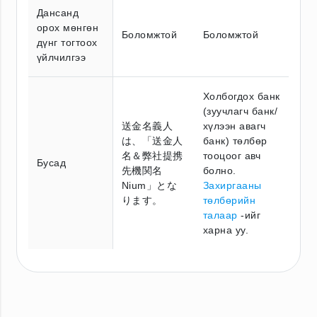
Дансанд
орох мөнгөн
Боломжтой
Боломжтой
дүнг тогтоох
үйлчилгээ
Холбогдох банк
(зуучлагч банк/
送金名義人
хүлээн авагч
は、「送金人
банк) төлбөр
名＆弊社提携
тооцоог авч
Бусад
先機関名
болно.
Nium」とな
Захиргааны
ります。
төлбөрийн
талаар
-ийг
харна уу.