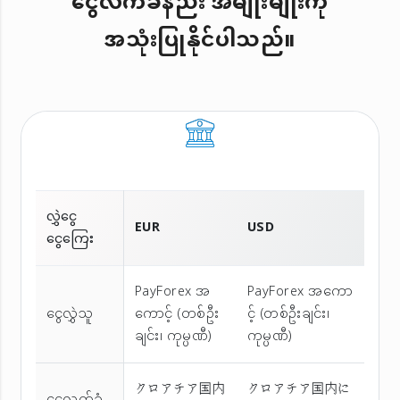
ငွေလက်ခံနည်း အမျိုးမျိုးကို
အသုံးပြုနိုင်ပါသည်။
လွှဲငွေ
EUR
USD
ငွေကြေး
PayForex အ
PayForex အကော
ငွေလွှဲသူ
ကောင့် (တစ်ဦး
င့် (တစ်ဦးချင်း၊
ချင်း၊ ကုမ္ပဏီ)
ကုမ္ပဏီ)
クロアチア国内
クロアチア国内に