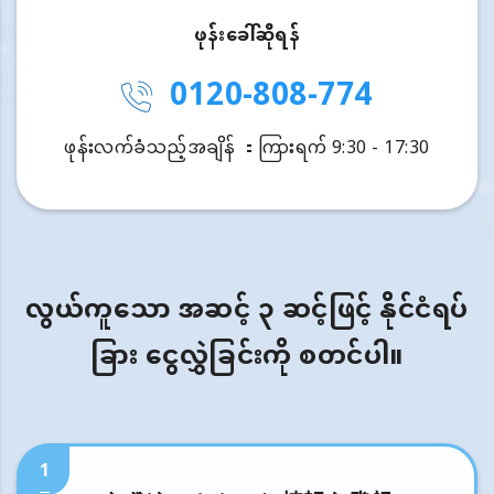
ဖုန်းခေါ်ဆိုရန်
0120-808-774
ဖုန်းလက်ခံသည့်အချိန် ：ကြားရက် 9:30 - 17:30
လွယ်ကူသော အဆင့် ၃ ဆင့်ဖြင့် နိုင်ငံရပ်
ခြား ငွေလွှဲခြင်းကို စတင်ပါ။
1