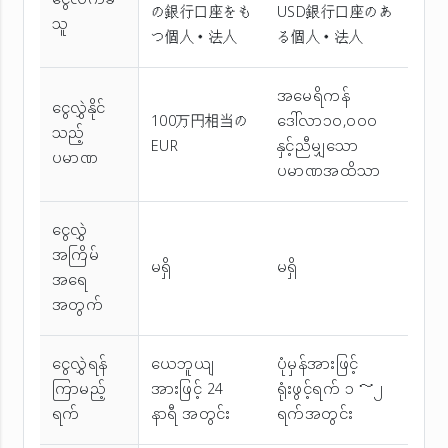
ငွေလက်ခံ
の銀行口座をも
USD銀行口座のあ
သူ
つ個人・法人
る個人・法人
အမေရိကန်
ငွေလွှဲနိုင်
100万円相当の
ဒေါ်လာ၁၀,၀၀၀
သည့်
EUR
နှင့်ညီမျှသော
ပမာဏ
ပမာဏအထိသာ
ငွေလွှဲ
အကြိမ်
မရှိ
မရှိ
အ‌ရေ
အတွက်
ငွေလွှဲရန်
ယေဘူယျ
ပုံမှန်အားဖြင့်
ကြာမည့်
အားဖြင့် 24
ရုံးဖွင့်ရက် ၁ ～၂
ရက်
နာရီ အတွင်း
ရက်အတွင်း