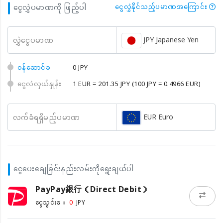
ငွေလွှဲပမာဏကို ဖြည့်ပါ
ငွေလွှဲနိုင်သည့်ပမာဏအကြောင်း
JPY Japanese Yen
လွှဲငွေပမာဏ
၀န်ဆောင်ခ
0 JPY
ငွေလဲလှယ်နှုန်း
1 EUR = 201.35 JPY
(100 JPY = 0.4966 EUR)
EUR Euro
လက်ခံရရှိမည့်ပမာဏ
ငွေပေးချေခြင်းနည်းလမ်းကိုရွေးချယ်ပါ
PayPay銀行（Direct Debit）
0
ငွေသွင်းခ：
JPY