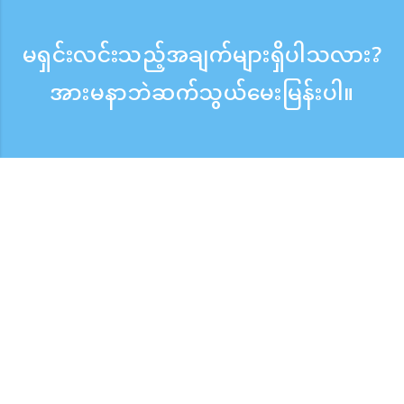
မရှင်းလင်းသည့်အချက်များရှိပါသလား?
အားမနာဘဲဆက်သွယ်မေးမြန်းပါ။
မေးမြန်းစုံစမ်းရန်
ဖုန်းလက်ခံသည့်အချိန် ：ကြားရက် 9:30 - 17:30
အခမဲ့ဖုန်းခေါ်ဆိုမှု
0120-808-774