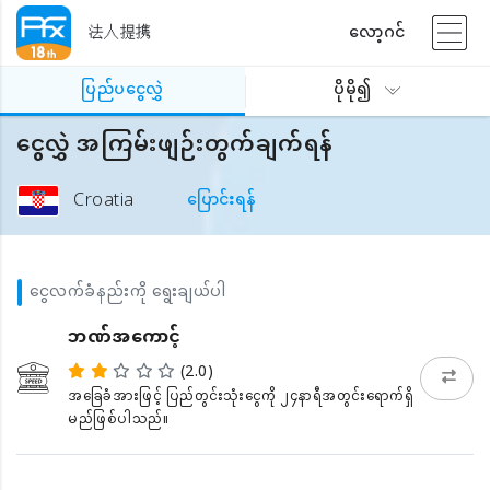
法人提携
လော့ဂင်
ပြည်ပငွေလွှဲ
ပိုမို၍
ငွေလွှဲ အကြမ်းဖျဉ်းတွက်ချက်ရန်
Croatia
ပြောင်းရန်
ငွေလက်ခံနည်းကို ရွေးချယ်ပါ
ဘဏ်အကောင့်
(2.0)
အခြေခံအားဖြင့် ပြည်တွင်းသုံးငွေကို ၂၄နာရီအတွင်းရောက်ရှိ
မည်ဖြစ်ပါသည်။