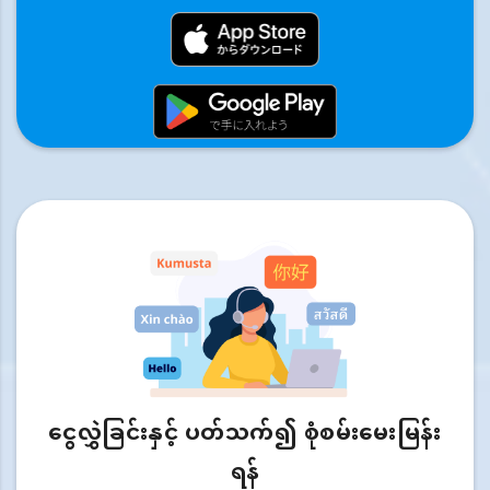
ငွေလွှဲခြင်းနှင့် ပတ်သက်၍ စုံစမ်းမေးမြန်း
ရန်