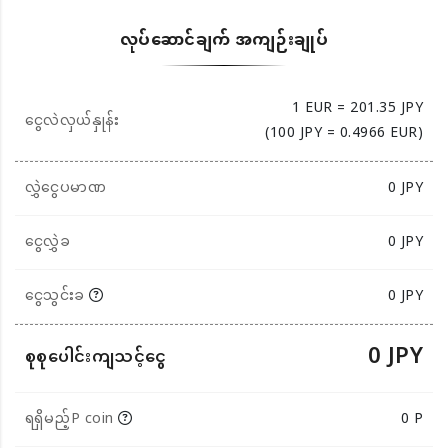
လုပ်ဆောင်ချက် အကျဉ်းချုပ်
1 EUR = 201.35 JPY
ငွေလဲလှယ်နှုန်း
(100 JPY = 0.4966 EUR)
လွှဲငွေပမာဏ
0
JPY
ငွေလွှဲခ
0 JPY
ငွေသွင်းခ
0 JPY
0 JPY
စုစုပေါင်းကျသင့်ငွေ
ရရှိမည့်P coin
0 P