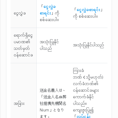
「
ငွေလွှဲခ
「
ငွေလွှဲခစာရင်း
」
ငွေလွှဲခ
စာရင်း
」ကို
ကို စစ်ဆေးပါ။
စစ်ဆေးပါ။
ရောက်ရှိငွေ
ပမာဏ၏
အသုံးပြုနိုင်
အသုံးပြုနိုင်ပါသည်
သတ်မှတ်
ပါသည်
ဝန်ဆောင်ခ
ကြားခံ
ဘဏ်（သို့မဟုတ်)
လက်ခံဘဏ်၏
送金名義人は、
ဝန်ဆောင်ခများ
「送金人名＆弊
ကောက်ခံနိုင်
အခြား
社提携先機関名
ပါသည်။
Nium」となり
ကျေးဇူးပြု၍
ます。
「
လုပ်ငန်း