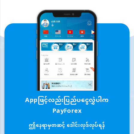
Appဖြင့်လည်းပြည်ပငွေလွှဲပါက
PayForex
ဤနေရာမှတဆင့် ဒေါင်းလုဒ်လုပ်ရန်