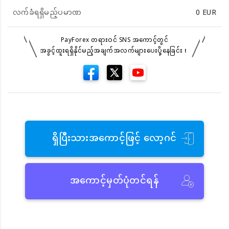
လက်ခံရရှိမည့်ပမာဏ
0
EUR
PayForex တရားဝင် SNS အကောင့်တွင်
အခွင့်ထူးရရှိနိုင်မည့်အချက်အလက်များပေးပို့နေခြင်း！
ရှိပြီးသားအကောင့်ဖြင့် လော့ဂင်
အကောင့်မှတ်ပုံတင်ရန်