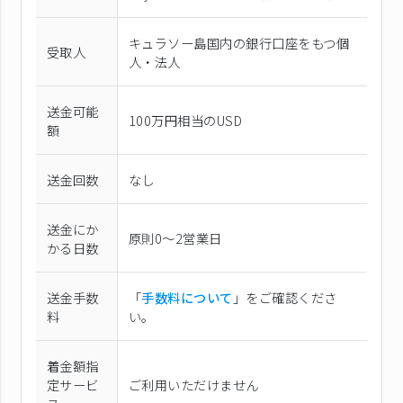
キュラソー島国内の銀行口座をもつ個
受取人
人・法人
送金可能
100万円相当のUSD
額
送金回数
なし
送金にか
原則0〜2営業日
かる日数
送金手数
「
手数料について
」をご確認くださ
料
い。
着金額指
定サービ
ご利用いただけません