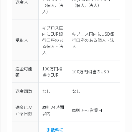
送金人
（個⼈、法
（個⼈、法⼈）
⼈）
キプロス国
内にEUR銀
キプロス国内にUSD銀
受取人
行口座のあ
行口座のある個人・法
る個人・法
人
人
送金可能
100万円相
100万円相当のUSD
額
当のEUR
送金回数
なし
なし
送金にか
原則24時間
原則0〜2営業日
かる日数
以内
「
手数料に