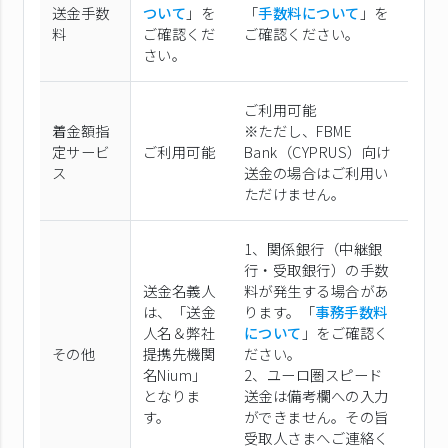
送金手数
ついて
」を
「
手数料について
」を
料
ご確認くだ
ご確認ください。
さい。
ご利用可能
着金額指
※ただし、FBME
定サービ
ご利用可能
Bank（CYPRUS）向け
ス
送金の場合はご利用い
ただけません。
1、関係銀行（中継銀
行・受取銀行）の手数
送金名義人
料が発生する場合があ
は、「送金
ります。「
事務手数料
人名＆弊社
について
」をご確認く
その他
提携先機関
ださい。
名Nium」
2、ユーロ圏スピード
となりま
送金は備考欄への入力
す。
ができません。その旨
受取人さまへご連絡く