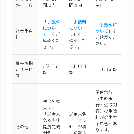
かる日数
間以内
間以内
業日
「
手数料
「
手数料
「
手数料に
につい
につい
送金手数
ついて
」を
て
」をご
て
」をご
料
ご確認くだ
確認くだ
確認くだ
さい。
さい。
さい。
着金額指
ご利用可
ご利用可
定サービ
ご利用可能
能
能
ス
関係銀行
（中継銀
送金名義
行・受取銀
人は、
行）の手数
「送金人
送金人名
料が発生す
名＆弊社
は、メッ
る場合があ
その他
提携先機
セージ欄
ります。
関名
に記載さ