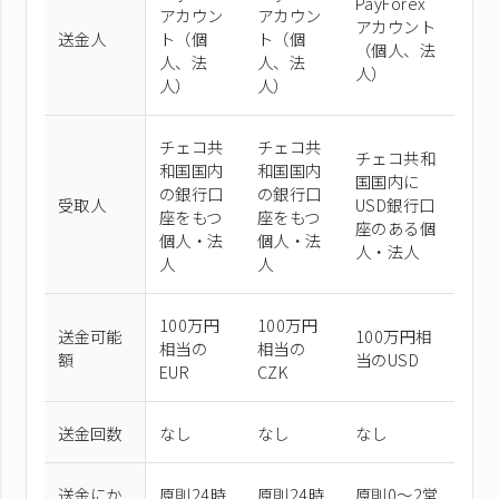
PayForex
アカウン
アカウン
アカウント
送金人
ト（個
ト（個
（個⼈、法
⼈、法
⼈、法
⼈）
⼈）
⼈）
チェコ共
チェコ共
チェコ共和
和国国内
和国国内
国国内に
の銀行口
の銀行口
受取人
USD銀行口
座をもつ
座をもつ
座のある個
個人・法
個人・法
人・法人
人
人
100万円
100万円
送金可能
100万円相
相当の
相当の
額
当のUSD
EUR
CZK
送金回数
なし
なし
なし
送金にか
原則24時
原則24時
原則0〜2営