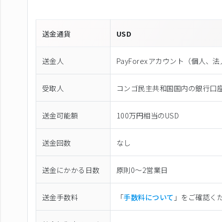
送金通貨
USD
送金人
PayForexアカウント（個⼈、
受取人
コンゴ民主共和国国内の銀行口
送金可能額
100万円相当のUSD
送金回数
なし
送金にかかる日数
原則0〜2営業日
送金手数料
「
手数料について
」をご確認く