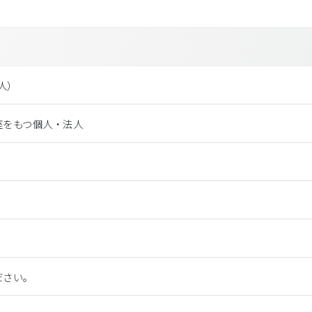
法⼈）
座をもつ個人・法人
ださい。