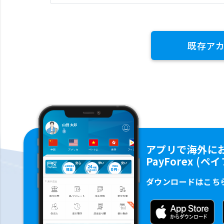
既存ア
アプリで海外に
PayForex (
ダウンロードはこち