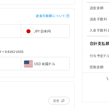
送金金額
送金可能額について
送金手数料
入金手数料
JPY 日本円
合計支払
Y = 0.6162 USD)
付与予定P
USD 米国ドル
受取金額
変更