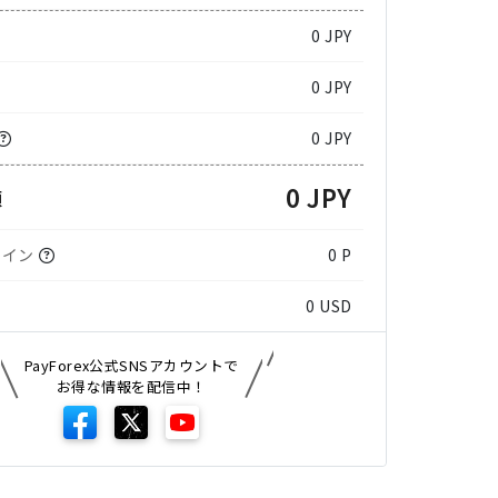
0
JPY
0 JPY
0 JPY
0 JPY
額
コイン
0 P
0
USD
PayForex公式SNSアカウントで
お得な情報を配信中！