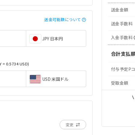
送金金額
送金可能額について
送金手数料
入金手数料
JPY 日本円
合計支払
Y = 0.5734 USD)
付与予定P
USD 米国ドル
受取金額
変更