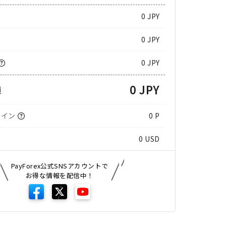
0
JPY
0 JPY
0 JPY
0 JPY
額
コイン
0 P
0
USD
PayForex公式SNSアカウントで
お得な情報を配信中！