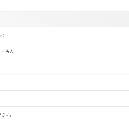
法⼈）
人・法人
ださい。