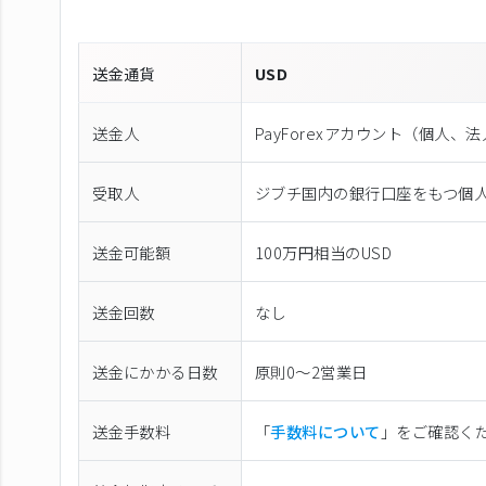
送金通貨
USD
送金人
PayForexアカウント（個⼈、
受取人
ジブチ国内の銀行口座をもつ個
送金可能額
100万円相当のUSD
送金回数
なし
送金にかかる日数
原則0〜2営業日
送金手数料
「
手数料について
」をご確認く