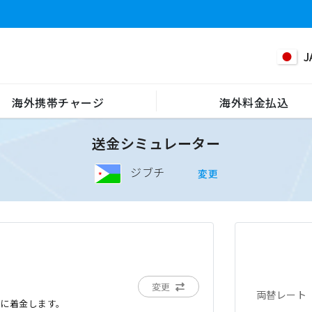
J
海外携帯チャージ
海外料金払込
送金シミュレーター
ジブチ
変更
変更
両替レート
でに着金します。