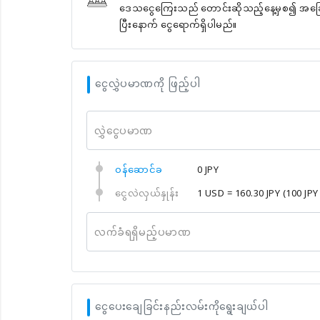
ဒေသငွေကြေးသည် တောင်းဆိုသည့်နေ့မှစ၍ အခြေခံအ
ပြီးနောက် ငွေရောက်ရှိပါမည်။
ငွေလွှဲပမာဏကို ဖြည့်ပါ
လွှဲငွေပမာဏ
၀န်ဆောင်ခ
0 JPY
ငွေလဲလှယ်နှုန်း
1 USD = 160.30 JPY
(100 JPY
လက်ခံရရှိမည့်ပမာဏ
ငွေပေးချေခြင်းနည်းလမ်းကိုရွေးချယ်ပါ