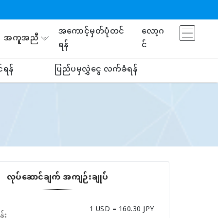
အကောင့်မှတ်ပုံတင်
လော့ဂ
အကူအညီ
ရန်
င်
်ရန်
ပြည်ပမှလွှဲငွေ လက်ခံရန်
လုပ်ဆောင်ချက် အကျဉ်းချုပ်
1 USD = 160.30 JPY
န်း