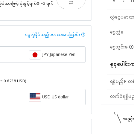
ားဖြင့် ရုံးဖွင့်ရက်0〜2 ရက်
လွှဲငွေပမာ
ငွေလွှဲခ
ငွေလွှဲနိုင်သည့်ပမာဏအကြောင်း
ငွေသွင်းခ
JPY Japanese Yen
စုစုပေါင်း
 = 0.6238 USD)
ရရှိမည့်P co
လက်ခံရရှိမ
USD US dollar
အခွင့