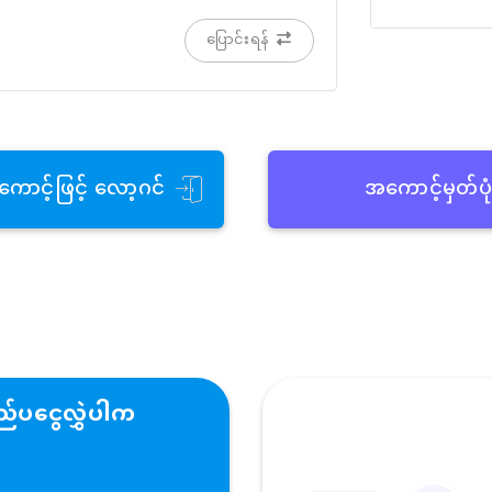
ပြောင်းရန်
ကောင့်ဖြင့် လော့ဂင်
အကောင့်မှတ်ပု
်ပငွေလွှဲပါက