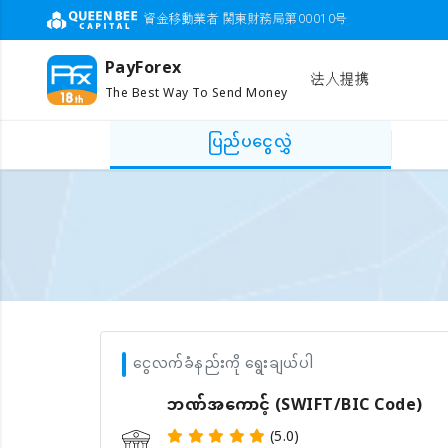
資金移動業者 関東財務局第00010号
PayForex
法人提携
The Best Way To Send Money
ပြည်ပငွေလွှဲ
ငွေလက်ခံနည်းကို ရွေးချယ်ပါ
ဘဏ်အကောင့် (SWIFT/BIC Code)
(5.0)