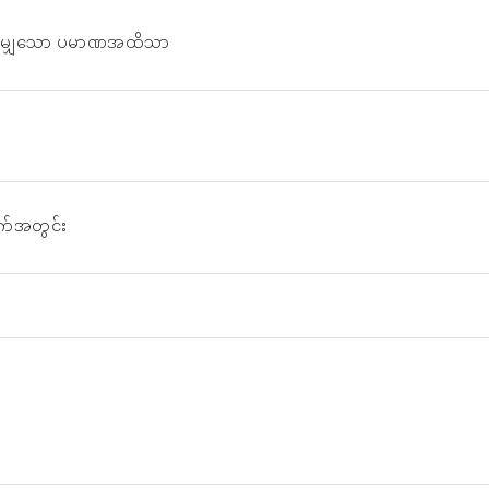
်ညီမျှသော ပမာဏအထိသာ
 ရက်အတွင်း