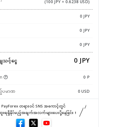
(100 JPY = 0.6238 USD)
ဏ
0
JPY
0 JPY
0 JPY
0 JPY
ကျသင့်ငွေ
in
0 P
ည့်ပမာဏ
0
USD
PayForex တရားဝင် SNS အကောင့်တွင်
်ထူးရရှိနိုင်မည့်အချက်အလက်များပေးပို့နေခြင်း！