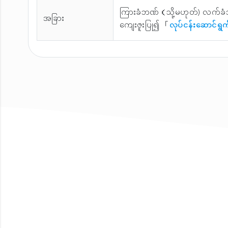
ကြားခံဘဏ်（သို့မဟုတ်) လက်ခံ
အခြား
ကျေးဇူးပြု၍ 「
လုပ်ငန်းဆောင်ရွက