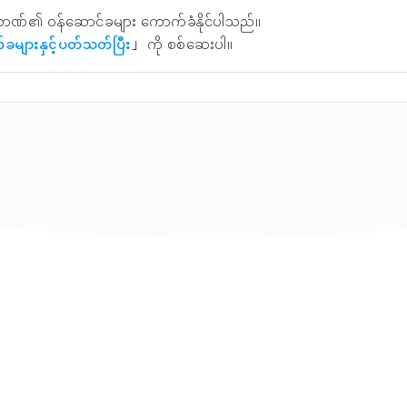
ဘဏ်၏ ဝန်ဆောင်ခများ ကောက်ခံနိုင်ပါသည်။
်ခများနှင့်ပတ်သတ်ပြီး
」 ကို စစ်ဆေးပါ။