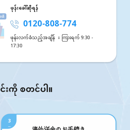
ဖုန်းခေါ်ဆိုရန်
0120-808-774
ဖုန်းလက်ခံသည့်အချိန် ：ကြားရက် 9:30 -
17:30
ြင်းကို စတင်ပါ။
3