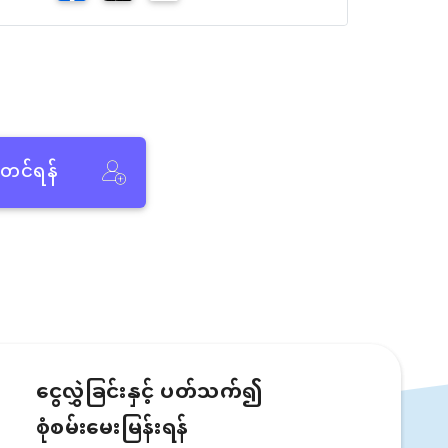
ံတင်ရန်
ငွေလွှဲခြင်းနှင့် ပတ်သက်၍
စုံစမ်းမေးမြန်းရန်