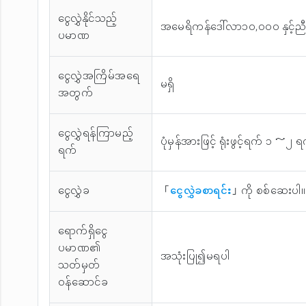
ငွေလွှဲနိုင်သည့်
အမေရိကန်ဒေါ်လာ၁၀,၀၀၀ နှင့
ပမာဏ
ငွေလွှဲအကြိမ်အ‌ရေ
မရှိ
အတွက်
ငွေလွှဲရန်ကြာမည့်
ပုံမှန်အားဖြင့် ရုံးဖွင့်ရက် ၁ ～၂
ရက်
ငွေလွှဲခ
「
ငွေလွှဲခစာရင်း
」ကို စစ်ဆေးပါ။
ရောက်ရှိငွေ
ပမာဏ၏
အသုံးပြု၍မရပါ
သတ်မှတ်
ဝန်ဆောင်ခ