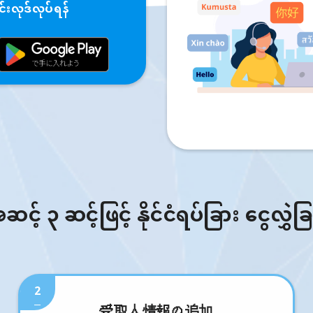
းလုဒ်လုပ်ရန်
် ၃ ဆင့်ဖြင့် နိုင်ငံရပ်ခြား ငွေလွှဲခ
2