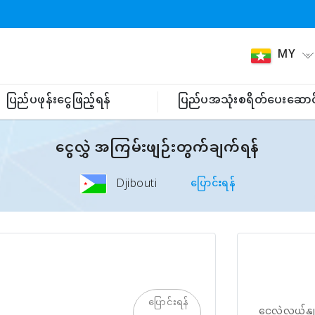
MY
ပြည်ပဖုန်းငွေဖြည့်ရန်
ပြည်ပအသုံးစရိတ်ပေးဆောင
ငွေလွှဲ အကြမ်းဖျဉ်းတွက်ချက်ရန်
Djibouti
ပြောင်းရန်
ပြောင်းရန်
ငွေလဲလှယ်နှု