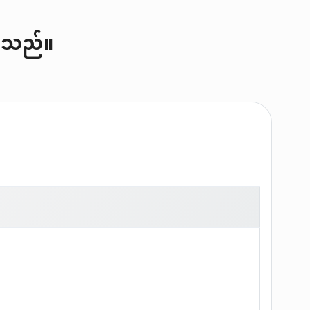
်ပါသည်။