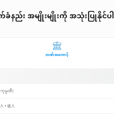
ခံနည်း အမျိုးမျိုးကို အသုံးပြုနိုင
ဘဏ်အကောင့်
ကုမ္ပဏီ)
個人・法人