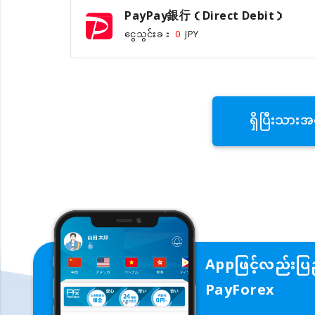
PayPay銀行（Direct Debit）
ငွေသွင်းခ：
0
JPY
ရှိပြီးသားအ
Appဖြင့်လည်းပြည
PayForex