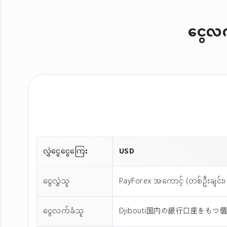
ငွေလက်
လွှဲငွေငွေကြေး
USD
ငွေလွှဲသူ
PayForex အကောင့် (တစ်ဦးချင်း၊ 
ငွေလက်ခံသူ
Djibouti国内の銀行口座をもつ