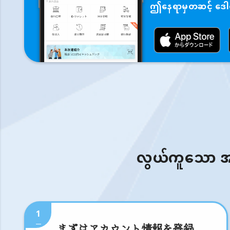
ဤနေရာမှတဆင့် ဒေါင်
လွယ်ကူသော အဆင့
1