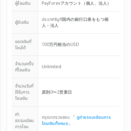
ผู้โอนเงิน
PayForexアカウント（個⼈、法⼈）
ประเทศจิบูตี国内の銀行口座をもつ個
ผู้รับเงิน
人・法人
ยอดเงินที่
100万円相当のUSD
โอนได้
จำนวนครั้ง
Unlimited
ที่โอนเงิน
จำนวนวันที่
ใช้ในการ
原則0〜2営業日
โอนเงิน
ค่า
กรุณาตรวจสอบ 「
ดูค่าธรรมเนียมการ
ธรรมเนียม
โอนเงินทั้งหมด
」
การโอน