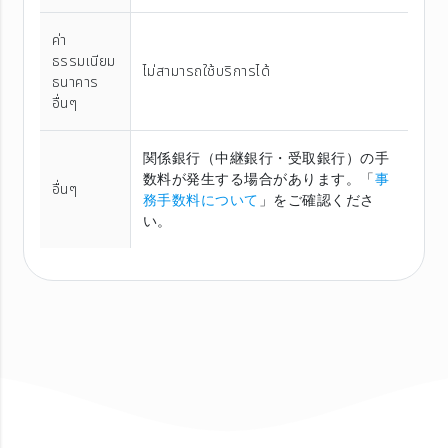
ค่า
ธรรมเนียม
ไม่สามารถใช้บริการได้
ธนาคาร
อื่นๆ
関係銀行（中継銀行・受取銀行）の手
数料が発生する場合があります。「
事
อื่นๆ
務手数料について
」をご確認くださ
い。