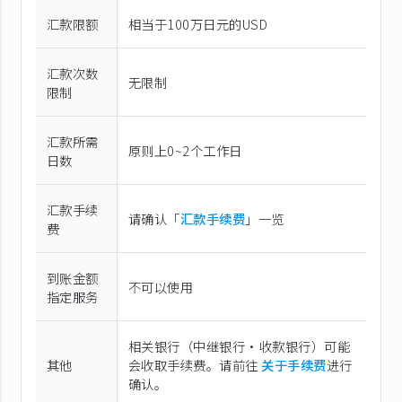
汇款限额
相当于100万日元的USD
汇款次数
无限制
限制
汇款所需
原则上0~2个工作日
日数
汇款手续
请确认「
汇款手续费
」一览
费
到账金额
不可以使用
指定服务
相关银行（中继银行·收款银行）可能
其他
会收取手续费。请前往
关于手续费
进行
确认。