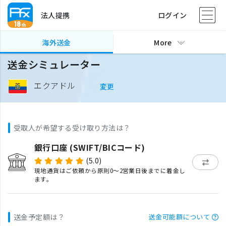
法人提携
ログイン
海外送金
More
送金シミュレーター
エクアドル
変更
受取人が希望する受け取り方法は？
銀行口座 (SWIFT/BICコード)
(5.0)
現地通貨はご依頼から原則0〜2営業日後までに着金し
ます。
送金予定額は？
送金可能額について