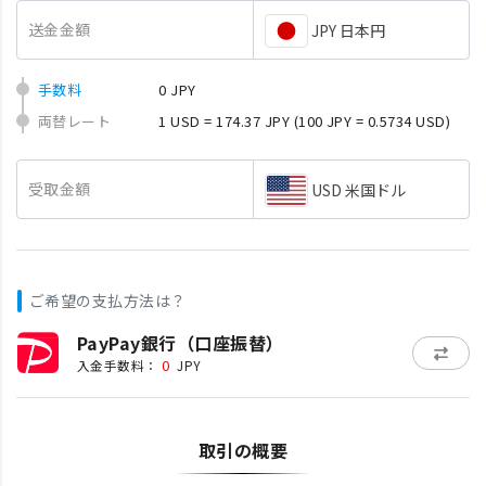
送金金額
JPY 日本円
手数料
0 JPY
両替レート
1 USD = 174.37 JPY
(100 JPY = 0.5734 USD)
受取金額
USD 米国ドル
ご希望の支払方法は？
PayPay銀行（口座振替）
0
入金手数料：
JPY
取引の概要