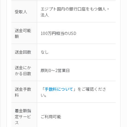
エジプト国内の銀行口座をもつ個人・
受取人
法人
送金可能
100万円相当のUSD
額
送金回数
なし
送金にか
原則0〜2営業日
かる日数
送金手数
「
手数料について
」をご確認くださ
料
い。
着金額指
定サービ
ご利用可能
ス