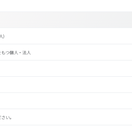
法⼈）
をもつ個人・法人
ださい。