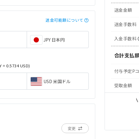
送金金額
送金可能額について
送金手数料
入金手数料
JPY 日本円
合計支払
Y = 0.5734 USD)
付与予定P
USD 米国ドル
受取金額
変更