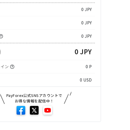
0
JPY
0 JPY
0 JPY
0 JPY
額
コイン
0 P
0
USD
PayForex公式SNSアカウントで
お得な情報を配信中！