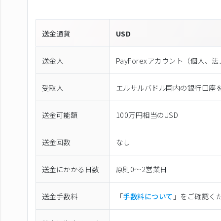
送金通貨
USD
送金人
PayForexアカウント（個⼈、
受取人
エルサルバドル国内の銀行口座
送金可能額
100万円相当のUSD
送金回数
なし
送金にかかる日数
原則0〜2営業日
送金手数料
「
手数料について
」をご確認く