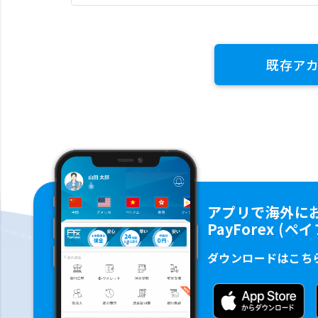
既存ア
アプリで海外に
PayForex (
ダウンロードはこち