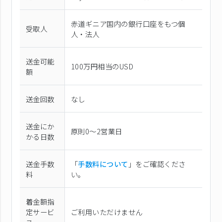
赤道ギニア国内の銀行口座をもつ個
受取人
人・法人
送金可能
100万円相当のUSD
額
送金回数
なし
送金にか
原則0〜2営業日
かる日数
送金手数
「
手数料について
」をご確認くださ
料
い。
着金額指
定サービ
ご利用いただけません