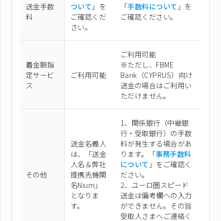
送金手数
ついて
」を
「
手数料について
」を
料
ご確認くだ
ご確認ください。
さい。
ご利用可能
着金額指
※ただし、FBME
定サービ
ご利用可能
Bank（CYPRUS）向け
ス
送金の場合はご利用い
ただけません。
1、関係銀行（中継銀
行・受取銀行）の手数
送金名義人
料が発生する場合があ
は、「送金
ります。「
事務手数料
人名＆弊社
について
」をご確認く
その他
提携先機関
ださい。
名Nium」
2、ユーロ圏スピード
となりま
送金は備考欄への入力
す。
ができません。その旨
受取人さまへご連絡く