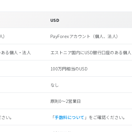
USD
法⼈）
PayForexアカウント（個⼈、法⼈）
のある個人・法人
エストニア国内にUSD銀行口座のある個人
100万円相当のUSD
なし
原則0〜2営業日
ださい。
「
手数料について
」をご確認ください。