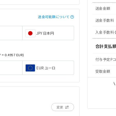
送金金額
送金可能額について
送金手数料
入金手数料
JPY 日本円
合計支払
Y = 0.4957 EUR)
付与予定P
EUR ユーロ
受取金額
変更