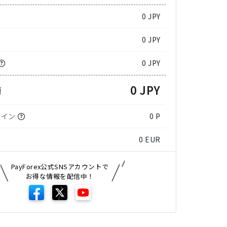
0
JPY
0 JPY
0 JPY
0 JPY
額
コイン
0 P
0
EUR
PayForex公式SNSアカウントで
お得な情報を配信中！