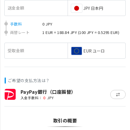
送金金額
JPY 日本円
手数料
0 JPY
両替レート
1 EUR = 188.84 JPY
(100 JPY = 0.5295 EUR)
受取金額
EUR ユーロ
ご希望の支払方法は？
PayPay銀行（口座振替）
0
入金手数料：
JPY
取引の概要