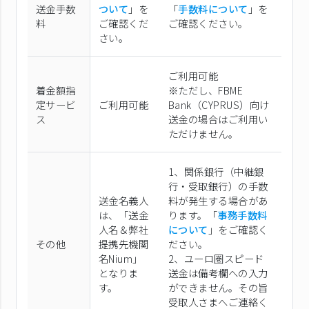
送金手数
ついて
」を
「
手数料について
」を
料
ご確認くだ
ご確認ください。
さい。
ご利用可能
着金額指
※ただし、FBME
定サービ
ご利用可能
Bank（CYPRUS）向け
ス
送金の場合はご利用い
ただけません。
1、関係銀行（中継銀
行・受取銀行）の手数
送金名義人
料が発生する場合があ
は、「送金
ります。「
事務手数料
人名＆弊社
について
」をご確認く
その他
提携先機関
ださい。
名Nium」
2、ユーロ圏スピード
となりま
送金は備考欄への入力
す。
ができません。その旨
受取人さまへご連絡く