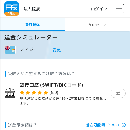
法人提携
ログイン
海外送金
More
送金シミュレーター
フィジー
変更
受取人が希望する受け取り方法は？
銀行口座 (SWIFT/BICコード)
(5.0)
現地通貨はご依頼から原則0〜2営業日後までに着金し
ます。
送金予定額は？
送金可能額について