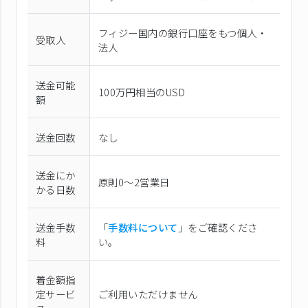
フィジー国内の銀行口座をもつ個人・
受取人
法人
送金可能
100万円相当のUSD
額
送金回数
なし
送金にか
原則0〜2営業日
かる日数
送金手数
「
手数料について
」をご確認くださ
料
い。
着金額指
定サービ
ご利用いただけません