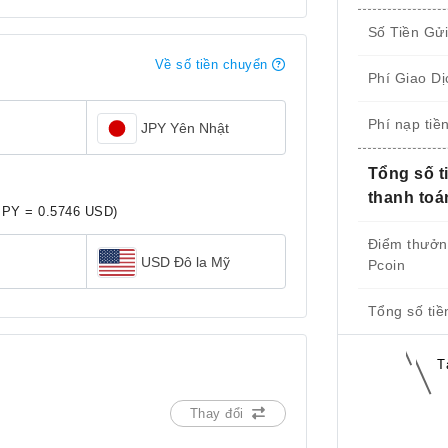
Số Tiền Gử
Về số tiền chuyển
Phí Giao Dị
Phí nạp tiề
JPY Yên Nhật
Tổng số t
thanh toá
JPY = 0.5746 USD)
Điểm thưở
USD Đô la Mỹ
Pcoin
Tổng số tiề
T
Thay đổi