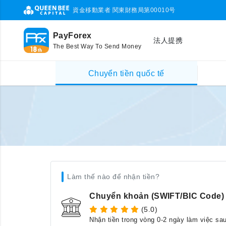
資金移動業者 関東財務局第00010号
PayForex
法人提携
The Best Way To Send Money
Chuyển tiền quốc tế
Làm thế nào để nhận tiền?
Chuyển khoản (SWIFT/BIC Code)
(5.0)
Nhận tiền trong vòng 0-2 ngày làm việc sa