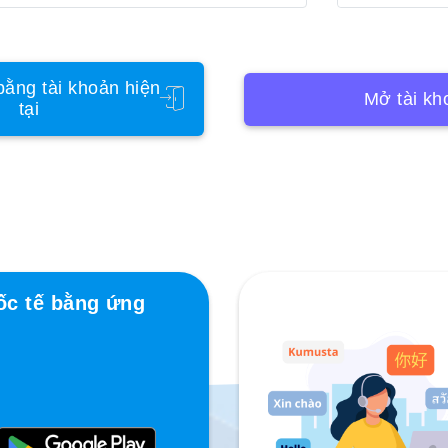
ằng tài khoản hiện
Mở tài kh
tại
ốc tế bằng ứng