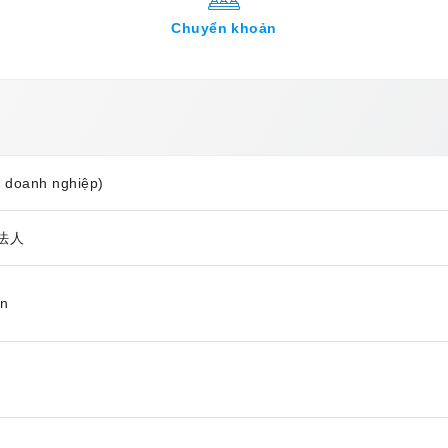
Chuyển khoản
, doanh nghiệp)
法人
ên