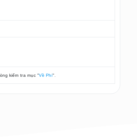
lòng kiểm tra mục "
Về Phí
".