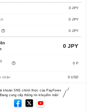
i
0
JPY
ch
0 JPY
n
0 JPY
iền
0 JPY
n
ng
0 P
n nhận
0
USD
ài khoản SNS chính thức của PayForex
Đang cung cấp thông tin khuyếm mãi!