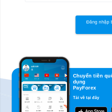
Đăng nhập b
Chuyển tiền qu
dụng
PayForex
Tải về tại đây