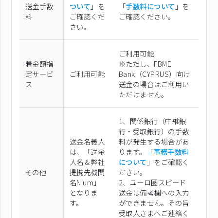
送金手数
ついて
」を
「
手数料について
」を
料
ご確認くだ
ご確認ください。
さい。
ご利用可能
着金額指
※ただし、FBME
定サービ
ご利用可能
Bank（CYPRUS）向け
ス
送金の場合はご利用い
ただけません。
1、関係銀行（中継銀
行・受取銀行）の手数
送金名義人
料が発生する場合があ
は、「送金
ります。「
事務手数料
人名＆弊社
について
」をご確認く
その他
提携先機関
ださい。
名Nium」
2、ユーロ圏スピード
となりま
送金は備考欄への入力
す。
ができません。その旨
受取人さまへご連絡く