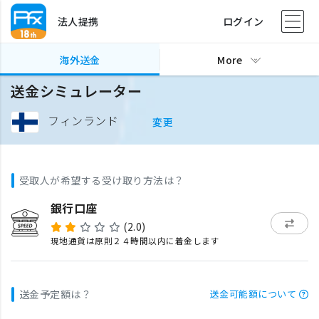
法人提携
ログイン
海外送金
More
送金シミュレーター
フィンランド
変更
受取人が希望する受け取り方法は？
銀行口座
(2.0)
現地通貨は原則２４時間以内に着金します
送金予定額は？
送金可能額について