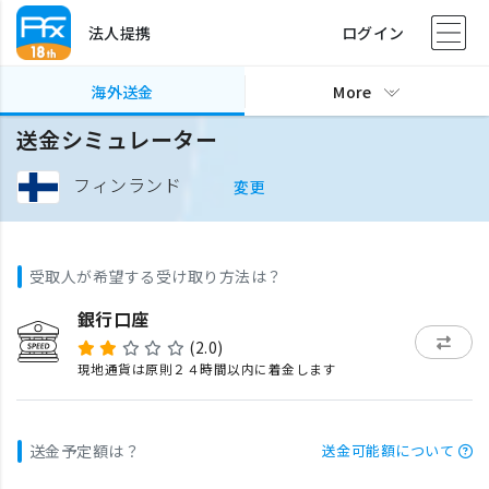
法人提携
ログイン
海外送金
More
送金シミュレーター
フィンランド
変更
受取人が希望する受け取り方法は？
銀行口座
(2.0)
現地通貨は原則２４時間以内に着金します
送金予定額は？
送金可能額について