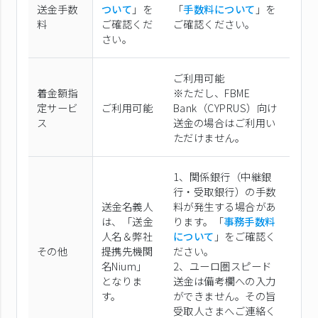
送金手数
ついて
」を
「
手数料について
」を
料
ご確認くだ
ご確認ください。
さい。
ご利用可能
着金額指
※ただし、FBME
定サービ
ご利用可能
Bank（CYPRUS）向け
ス
送金の場合はご利用い
ただけません。
1、関係銀行（中継銀
行・受取銀行）の手数
送金名義人
料が発生する場合があ
は、「送金
ります。「
事務手数料
人名＆弊社
について
」をご確認く
その他
提携先機関
ださい。
名Nium」
2、ユーロ圏スピード
となりま
送金は備考欄への入力
す。
ができません。その旨
受取人さまへご連絡く