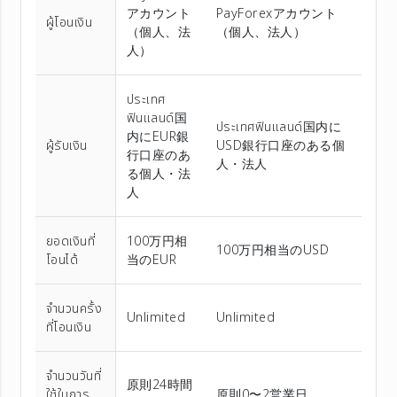
アカウント
PayForexアカウント
ผู้โอนเงิน
（個⼈、法
（個⼈、法⼈）
⼈）
ประเทศ
ฟินแลนด์国
ประเทศฟินแลนด์国内に
内にEUR銀
ผู้รับเงิน
USD銀行口座のある個
行口座のあ
人・法人
る個人・法
人
ยอดเงินที่
100万円相
100万円相当のUSD
โอนได้
当のEUR
จำนวนครั้ง
Unlimited
Unlimited
ที่โอนเงิน
จำนวนวันที่
原則24時間
ใช้ในการ
原則0〜2営業日