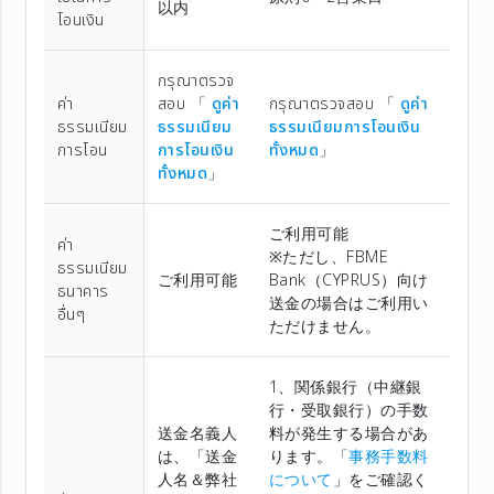
以内
โอนเงิน
กรุณาตรวจ
ค่า
สอบ 「
ดูค่า
กรุณาตรวจสอบ 「
ดูค่า
ธรรมเนียม
ธรรมเนียม
ธรรมเนียมการโอนเงิน
การโอน
การโอนเงิน
ทั้งหมด
」
ทั้งหมด
」
ご利用可能
ค่า
※ただし、FBME
ธรรมเนียม
ご利用可能
Bank（CYPRUS）向け
ธนาคาร
送金の場合はご利用い
อื่นๆ
ただけません。
1、関係銀行（中継銀
行・受取銀行）の手数
送金名義人
料が発生する場合があ
は、「送金
ります。「
事務手数料
人名＆弊社
について
」をご確認く