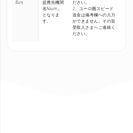
อื่นๆ
提携先機関
ださい。
名Nium」
2、ユーロ圏スピード
となりま
送金は備考欄への入力
す。
ができません。その旨
受取人さまへご連絡く
ださい。