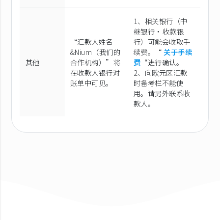
1、相关银行（中
继银行·收款银
“汇款人姓名
行）可能会收取手
&Nium（我们的
续费。“
关于手续
其他
合作机构）”将
费
“进行确认。
在收款人银行对
2、向欧元区汇款
账单中可见。
时备考栏不能使
用。请另外联系收
款人。