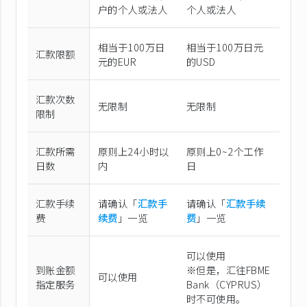
户的个人或法人
个人或法人
相当于100万日
相当于100万日元
汇款限额
元的EUR
的USD
汇款次数
无限制
无限制
限制
汇款所需
原则上24小时以
原则上0~2个工作
日数
内
日
汇款手续
请确认「
汇款手
请确认「
汇款手续
费
续费
」一览
费
」一览
可以使用
到账金额
※但是，汇往FBME
可以使用
指定服务
Bank（CYPRUS）
时不可使用。