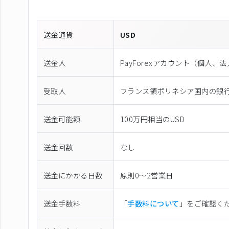
送金通貨
USD
送金人
PayForexアカウント（個⼈、
受取人
フランス領ポリネシア国内の銀
送金可能額
100万円相当のUSD
送金回数
なし
送金にかかる日数
原則0〜2営業日
送金手数料
「
手数料について
」をご確認く