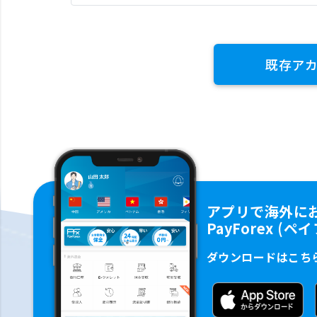
既存ア
アプリで海外に
PayForex (
ダウンロードはこち