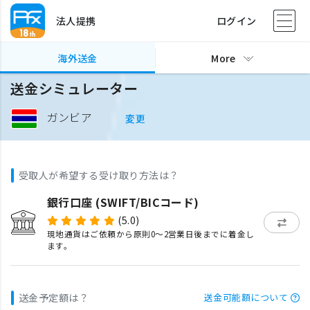
法人提携
ログイン
海外送金
More
送金シミュレーター
ガンビア
変更
受取人が希望する受け取り方法は？
銀行口座 (SWIFT/BICコード)
(5.0)
現地通貨はご依頼から原則0〜2営業日後までに着金し
ます。
送金予定額は？
送金可能額について