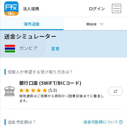
法人提携
ログイン
海外送金
More
送金シミュレーター
ガンビア
変更
受取人が希望する受け取り方法は？
銀行口座 (SWIFT/BICコード)
(5.0)
現地通貨はご依頼から原則0〜2営業日後までに着金し
ます。
送金予定額は？
送金可能額について