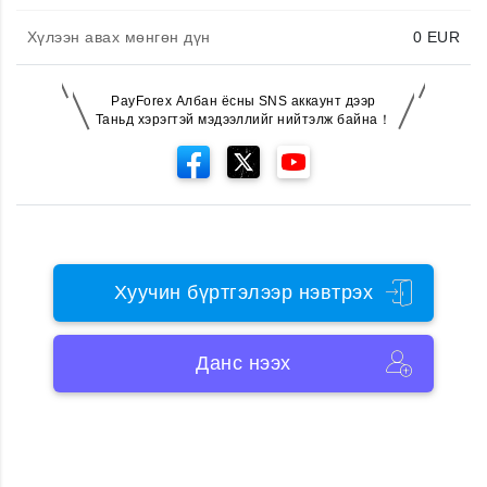
Хүлээн авах мөнгөн дүн
0
EUR
PayForex Албан ёсны SNS аккаунт дээр
Таньд хэрэгтэй мэдээллийг нийтэлж байна！
Хуучин бүртгэлээр нэвтрэх
Данс нээх