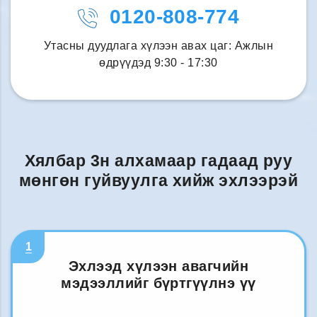
0120-808-774
Утасны дуудлага хүлээн авах цаг: Ажлын
өдрүүдэд 9:30 - 17:30
Хялбар 3н алхамаар гадаад руу
мөнгөн гуйвуулга хийж эхлээрэй
1
Эхлээд хүлээн авагчийн
мэдээллийг бүртгүүлнэ үү