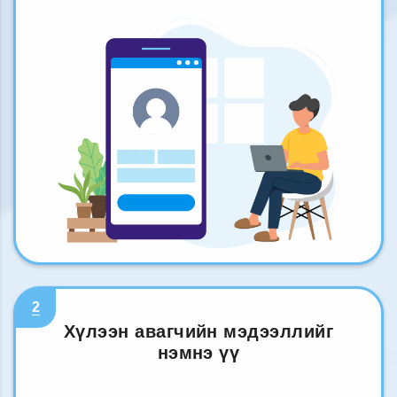
2
Хүлээн авагчийн мэдээллийг
нэмнэ үү