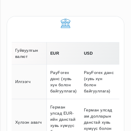
Гуйвуулгын
EUR
USD
валют
PayForex
PayForex данс
данс (хувь
(хувь хүн
Илгээгч
хүн болон
болон
байгууллага)
байгууллага)
Герман
Герман улсад
улсад EUR-
ам.долларын
ийн данстай
Хүлээн авагч
данстай хувь
хувь хүмүүс
хүмүүс болон