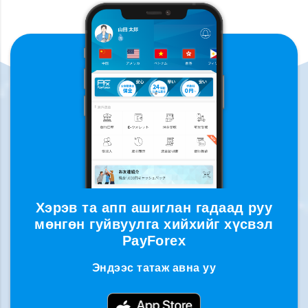
Хэрэв та апп ашиглан гадаад руу
мөнгөн гуйвуулга хийхийг хүсвэл
PayForex
Эндээс татаж авна уу