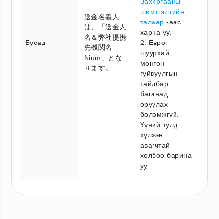
Захиргааны
шимтгэлтийн
送金名義人
талаар
-аас
は、「送金人
харна уу.
名＆弊社提携
Бусад
2. Еврог
先機関名
шуурхай
Nium」とな
мөнгөн
ります。
гуйвуулгын
тайлбар
баганад
оруулах
боломжгүй.
Үүний тулд
хүлээн
авагчтай
холбоо барина
уу.