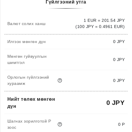
Гүйлгээний утга
1 EUR = 201.54 JPY
Валют солих ханш
(100 JPY = 0.4961 EUR)
Илгээх мөнгөн дүн
0
JPY
Мөнгөн гуйвуулгын
0 JPY
шимтгэл
Орлогын гүйлгээний
0 JPY
хураамж
Нийт төлөх мөнгөн
0 JPY
дүн
Шагнах зорилготой P
0 P
зоос