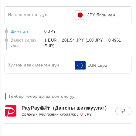
Илгээх мөнгөн дүн
JPY Япон иен
Шимтгэл
0 JPY
Валют солих
1 EUR = 201.54 JPY
(100 JPY = 0.4961
ханш
EUR)
Хүлээн авах мөнгөн дүн
EUR Евро
Төлбөр төлөх аргаа сонгоно уу
PayPay銀行（Дансны шилжүүлэг）
Орлогын гүйлгээний хураамж：
0
JPY