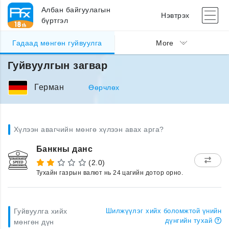
Албан байгуулагын
Нэвтрэх
бүртгэл
Гадаад мөнгөн гуйвуулга
More
Гуйвуулгын загвар
Герман
Өөрчлөх
Хүлээн авагчийн мөнгө хүлээн авах арга?
Банкны данс
(2.0)
Тухайн газрын валют нь 24 цагийн дотор орно.
Гуйвуулга хийх
Шилжүүлэг хийх боломжтой үнийн
дүнгийн тухай
мөнгөн дүн