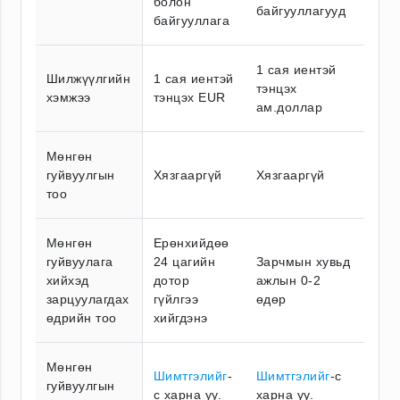
болон
байгууллагууд
байгууллага
1 сая иентэй
Шилжүүлгийн
1 сая иентэй
тэнцэх
хэмжээ
тэнцэх EUR
ам.доллар
Мөнгөн
гуйвуулгын
Хязгааргүй
Хязгааргүй
тоо
Мөнгөн
Ерөнхийдөө
гуйвуулага
24 цагийн
Зарчмын хувьд
хийхэд
дотор
ажлын 0-2
зарцуулагдах
гүйлгээ
өдөр
өдрийн тоо
хийгдэнэ
Мөнгөн
Шимтгэлийг
-
Шимтгэлийг
-с
гуйвуулгын
с харна уу.
харна уу.