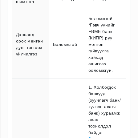
шимтгэл
Боломжтой
*Гэвч үүнийг
FBME банк
Дансанд
(КИПР) руу
орох мөнгөн
Боломжтой
мөнгөн
дүнг тогтоох
гуйвуулга
үйлчилгээ
хийхэд
ашиглах
боломжгүй.
1. Холбогдох
банкууд
(зуучлагч банк/
хүлээн авагч
банк) хураамж
авах
тохиолдол
байдаг.