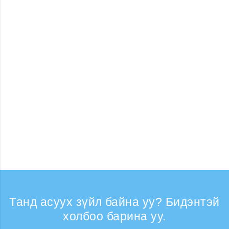
Танд асуух зүйл байна уу? Бидэнтэй
холбоо барина уу.