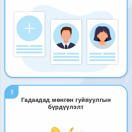
3
Гадаадад мөнгөн гуйвуулгын
бүрдүүлэлт