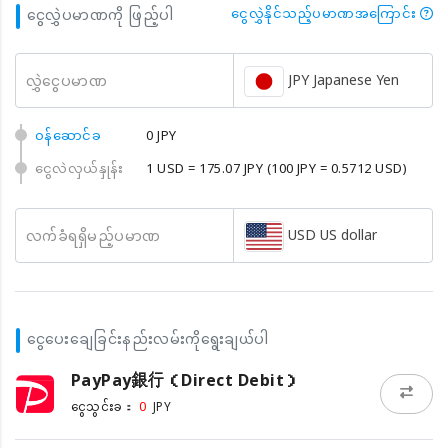
ငွေလွှဲပမာဏကို ဖြည့်ပါ
ငွေလွှဲနိုင်သည့်ပမာဏအကြောင်း
JPY Japanese Yen
လွှဲငွေပမာဏ
၀န်ဆောင်ခ
0 JPY
ငွေလဲလှယ်နှုန်း
1 USD = 175.07 JPY
(100 JPY = 0.5712 USD)
USD US dollar
လက်ခံရရှိမည့်ပမာဏ
ငွေပေးချေခြင်းနည်းလမ်းကိုရွေးချယ်ပါ
PayPay銀行（Direct Debit）
0
ငွေသွင်းခ：
JPY