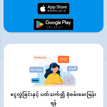
ငွေလွှဲခြင်းနှင့် ပတ်သက်၍ စုံစမ်းမေးမြန်း
ရန်