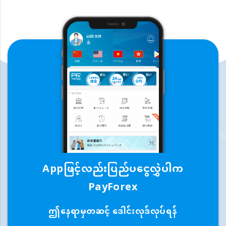
Appဖြင့်လည်းပြည်ပငွေလွှဲပါက
PayForex
ဤနေရာမှတဆင့် ဒေါင်းလုဒ်လုပ်ရန်