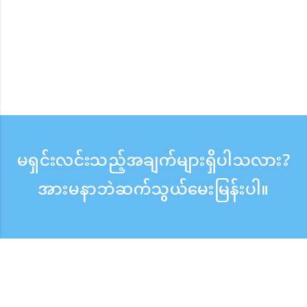
မရှင်းလင်းသည့်အချက်များရှိပါသလား?
အားမနာဘဲဆက်သွယ်မေးမြန်းပါ။
မေးမြန်းစုံစမ်းရန်