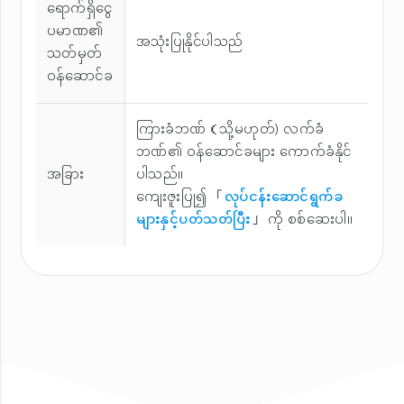
ရောက်ရှိငွေ
ပမာဏ၏
အသုံးပြုနိုင်ပါသည်
သတ်မှတ်
ဝန်ဆောင်ခ
ကြားခံဘဏ်（သို့မဟုတ်) လက်ခံ
ဘဏ်၏ ဝန်ဆောင်ခများ ကောက်ခံနိုင်
အခြား
ပါသည်။
ကျေးဇူးပြု၍ 「
လုပ်ငန်းဆောင်ရွက်ခ
များနှင့်ပတ်သတ်ပြီး
」 ကို စစ်ဆေးပါ။