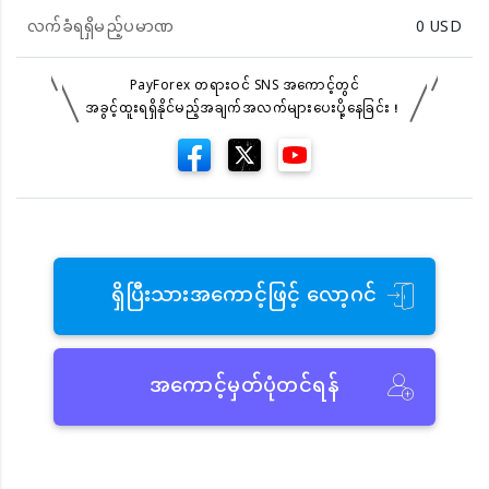
လက်ခံရရှိမည့်ပမာဏ
0
USD
PayForex တရားဝင် SNS အကောင့်တွင်
အခွင့်ထူးရရှိနိုင်မည့်အချက်အလက်များပေးပို့နေခြင်း！
ရှိပြီးသားအကောင့်ဖြင့် လော့ဂင်
အကောင့်မှတ်ပုံတင်ရန်