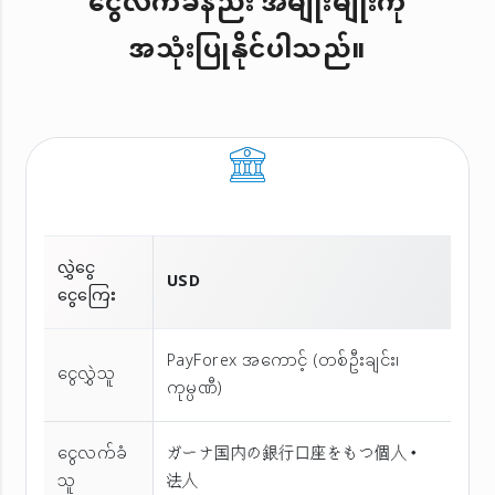
ငွေလက်ခံနည်း အမျိုးမျိုးကို
အသုံးပြုနိုင်ပါသည်။
လွှဲငွေ
USD
ငွေကြေး
PayForex အကောင့် (တစ်ဦးချင်း၊
ငွေလွှဲသူ
ကုမ္ပဏီ)
ငွေလက်ခံ
ガーナ国内の銀行口座をもつ個人・
သူ
法人