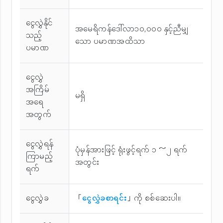
ငွေလွှဲနိုင်
အမေရိကန်ဒေါ်လာ၁၀,၀၀၀ နှင့်ညီမျှ
သည့်
သော ပမာဏအထိသာ
ပမာဏ
ငွေလွှဲ
အကြိမ်
မရှိ
အ‌ရေ
အတွက်
ငွေလွှဲရန်
ပုံမှန်အားဖြင့် ရုံးဖွင့်ရက် ၁ ～၂ ရက်
ကြာမည့်
အတွင်း
ရက်
ငွေလွှဲခ
「
ငွေလွှဲခစာရင်း
」ကို စစ်ဆေးပါ။