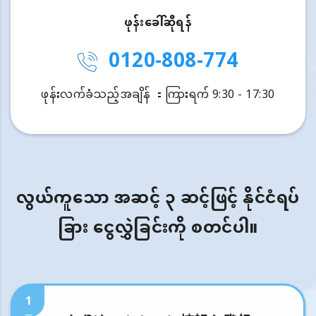
ဖုန်းခေါ်ဆိုရန်
0120-808-774
ဖုန်းလက်ခံသည့်အချိန် ：ကြားရက် 9:30 - 17:30
လွယ်ကူသော အဆင့် ၃ ဆင့်ဖြင့် နိုင်ငံရပ်
ခြား ငွေလွှဲခြင်းကို စတင်ပါ။
1