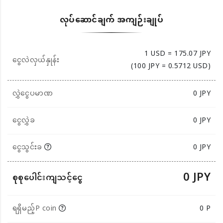
လုပ်ဆောင်ချက် အကျဉ်းချုပ်
1 USD = 175.07 JPY
ငွေလဲလှယ်နှုန်း
(100 JPY = 0.5712 USD)
လွှဲငွေပမာဏ
0
JPY
ငွေလွှဲခ
0 JPY
ငွေသွင်းခ
0 JPY
0 JPY
စုစုပေါင်းကျသင့်ငွေ
ရရှိမည့်P coin
0 P