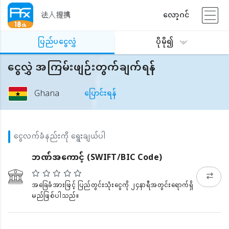
法人提携
လော့ဂင်
ပြည်ပငွေလွှဲ
ပိုမို၍
ငွေလွှဲ အကြမ်းဖျဉ်းတွက်ချက်ရန်
Ghana
ပြောင်းရန်
ငွေလက်ခံနည်းကို ရွေးချယ်ပါ
ဘဏ်အကောင့် (SWIFT/BIC Code)
အခြေခံအားဖြင့် ပြည်တွင်းသုံးငွေကို ၂၄နာရီအတွင်းရောက်ရှိ
မည်ဖြစ်ပါသည်။