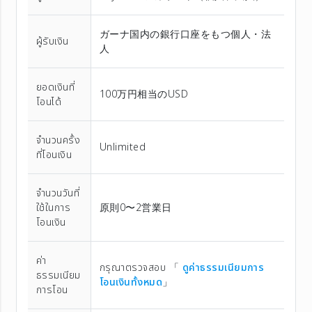
ガーナ国内の銀行口座をもつ個人・法
ผู้รับเงิน
人
ยอดเงินที่
100万円相当のUSD
โอนได้
จำนวนครั้ง
Unlimited
ที่โอนเงิน
จำนวนวันที่
ใช้ในการ
原則0〜2営業日
โอนเงิน
ค่า
กรุณาตรวจสอบ 「
ดูค่าธรรมเนียมการ
ธรรมเนียม
โอนเงินทั้งหมด
」
การโอน