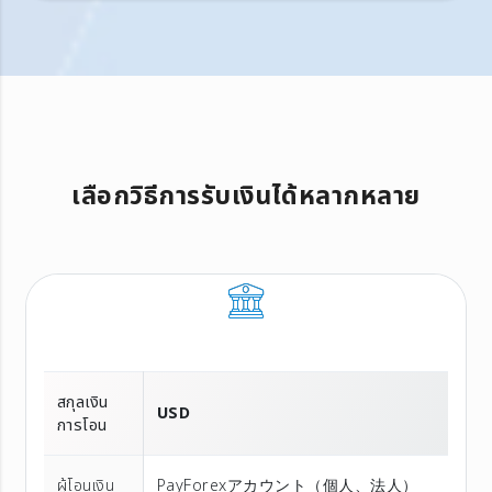
เลือกวิธีการรับเงินได้หลากหลาย
สกุลเงิน
USD
การโอน
ผู้โอนเงิน
PayForexアカウント（個⼈、法⼈）