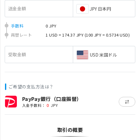
送金金額
JPY 日本円
手数料
0 JPY
両替レート
1 USD = 174.37 JPY
(100 JPY = 0.5734 USD)
受取金額
USD 米国ドル
ご希望の支払方法は？
PayPay銀行（口座振替）
0
入金手数料：
JPY
取引の概要