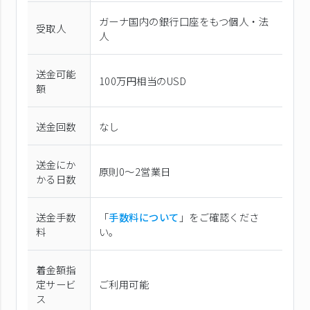
ガーナ国内の銀行口座をもつ個人・法
受取人
人
送金可能
100万円相当のUSD
額
送金回数
なし
送金にか
原則0〜2営業日
かる日数
送金手数
「
手数料について
」をご確認くださ
料
い。
着金額指
定サービ
ご利用可能
ス