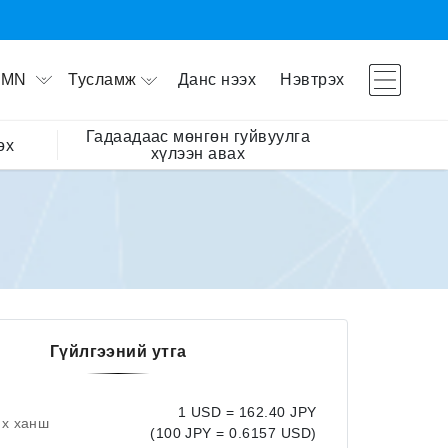
Тусламж
Данс нээх
Нэвтрэх
MN
Гадаадаас мөнгөн гуйвуулга
өх
хүлээн авах
Гүйлгээний утга
1 USD = 162.40 JPY
их ханш
(100 JPY = 0.6157 USD)