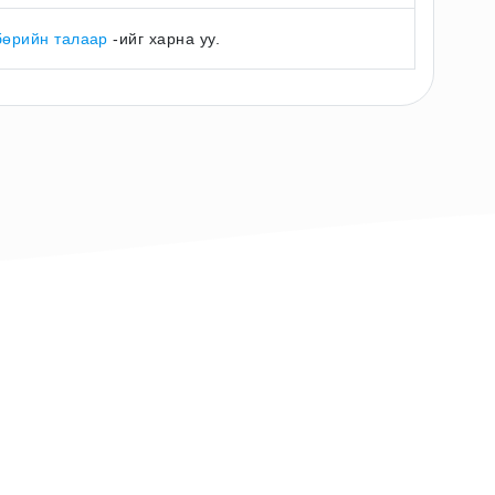
бөрийн талаар
-ийг харна уу.