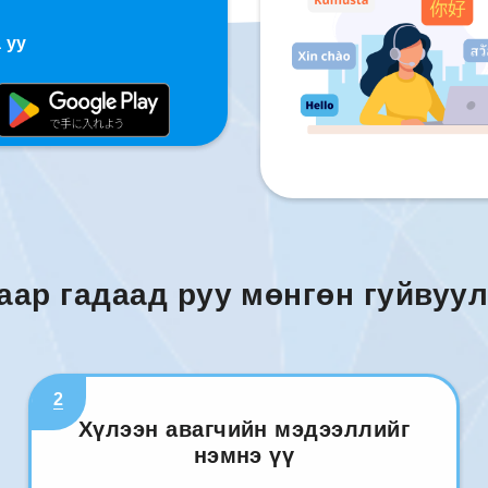
 уу
аар гадаад руу мөнгөн гуйвуул
2
Хүлээн авагчийн мэдээллийг
нэмнэ үү