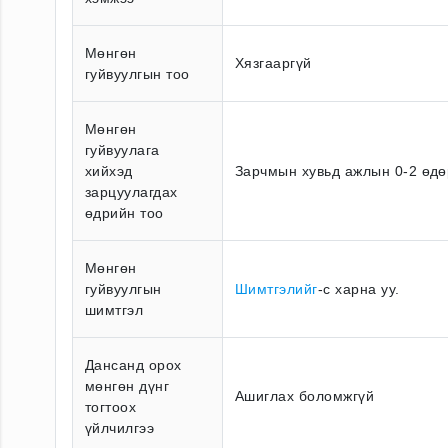
Мөнгөн
Хязгааргүй
гуйвуулгын тоо
Мөнгөн
гуйвуулага
хийхэд
Зарчмын хувьд ажлын 0-2 өдө
зарцуулагдах
өдрийн тоо
Мөнгөн
гуйвуулгын
Шимтгэлийг
-с харна уу.
шимтгэл
Дансанд орох
мөнгөн дүнг
Ашиглах боломжгүй
тогтоох
үйлчилгээ