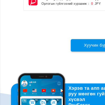
Орлогын гүйлгээний хураамж：
JPY
0
Хуучин бү
Хэрэв та апп 
руу мөнгөн гуй
хүсвэл