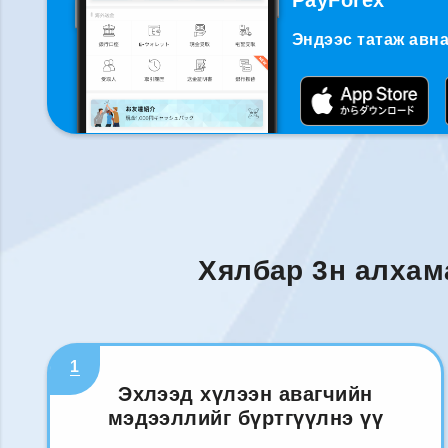
PayForex
Эндээс татаж авна
Хялбар 3н алхам
1
Эхлээд хүлээн авагчийн
мэдээллийг бүртгүүлнэ үү