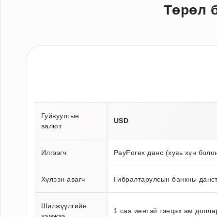
Төрөл 
Гуйвуулгын
USD
валют
Илгээгч
PayForex данс (хувь хүн боло
Хүлээн авагч
Гибралтарулсын банкны данст
Шилжүүлгийн
1 сая иентэй тэнцэх ам.долла
хэмжээ