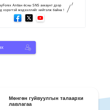
ayForex Албан ёсны SNS аккаунт дээр
д хэрэгтэй мэдээллийг нийтэлж байна！
эх
Мөнгөн гуйвуулгын талаархи
лавлагаа