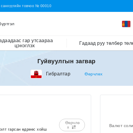
н санхүүгийн товчоо № 00010
бүртгэл
адаадаас гар утсаараа
Гадаад руу төлбөр төл
цэнэглэх
Гуйвуулгын загвар
Гибралтар
Өөрчлөх
Өөрчлө
Валют сол
х
сэлт гарсан өдрөөс хойш