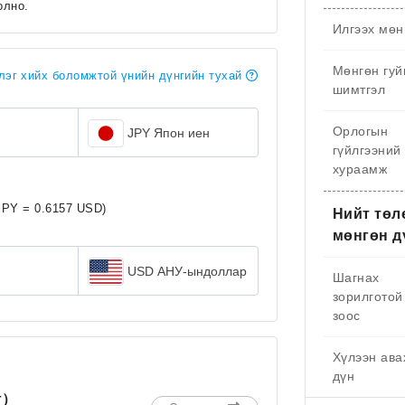
олно.
Илгээх мөн
Мөнгөн гуй
эг хийх боломжтой үнийн дүнгийн тухай
шимтгэл
Орлогын
JPY Япон иен
гүйлгээний
хураамж
JPY = 0.6157 USD)
Нийт төл
мөнгөн д
USD АНУ-ындоллар
Шагнах
зорилготой
зоос
Хүлээн ава
дүн
г）