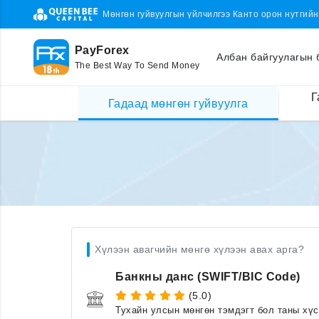
Мөнгөн гуйвуулгын үйлчилгээ Канто орон нутгий
PayForex
Албан байгуулагын 
The Best Way To Send Money
Г
Гадаад мөнгөн гуйвуулга
Хүлээн авагчийн мөнгө хүлээн авах арга?
Банкны данс (SWIFT/BIC Code)
(5.0)
Тухайн улсын мөнгөн тэмдэгт бол таны хү