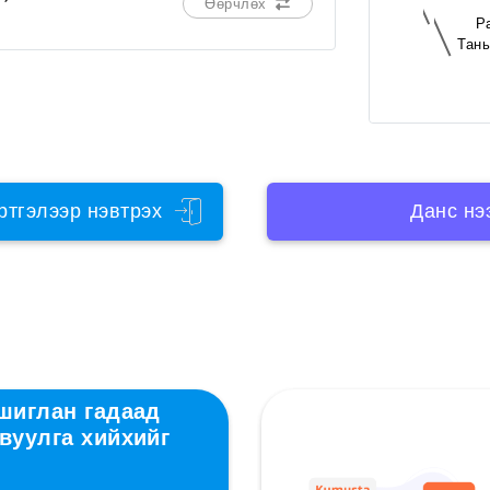
Өөрчлөх
P
Тань
ртгэлээр нэвтрэх
Данс нэ
ашиглан гадаад
вуулга хийхийг