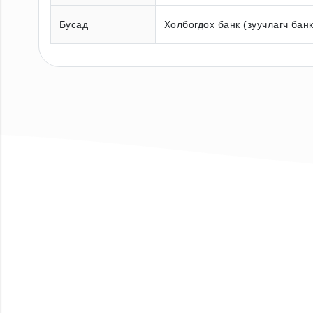
Бусад
Холбогдох банк (зуучлагч бан