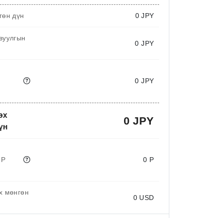
гөн дүн
0
JPY
вуулгын
0 JPY
0 JPY
өх
0 JPY
үн
 P
0 P
х мөнгөн
0
USD