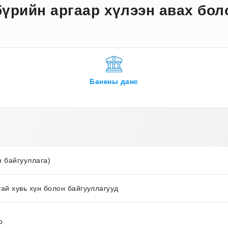
бүрийн аргаар хүлээн авах бол
Банкны данс
н байгууллага)
ай хувь хүн болон байгууллагууд
р