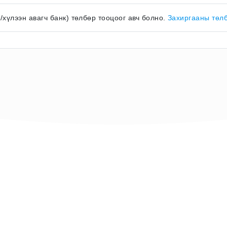
к/хүлээн авагч банк) төлбөр тооцоог авч болно.
Захиргааны төл