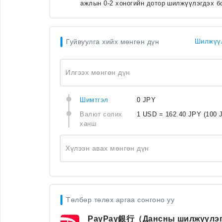
ажлын 0-2 хоногийн дотор шилжүүлэгдэх б
Гуйвуулга хийх мөнгөн дүн
Шилжүүл
Илгээх мөнгөн дүн
Шимтгэл
0 JPY
Валют солих
1 USD = 162.40 JPY
(100 
ханш
Хүлээн авах мөнгөн дүн
Төлбөр төлөх аргаа сонгоно уу
PayPay銀行（Дансны шилжүүлэ