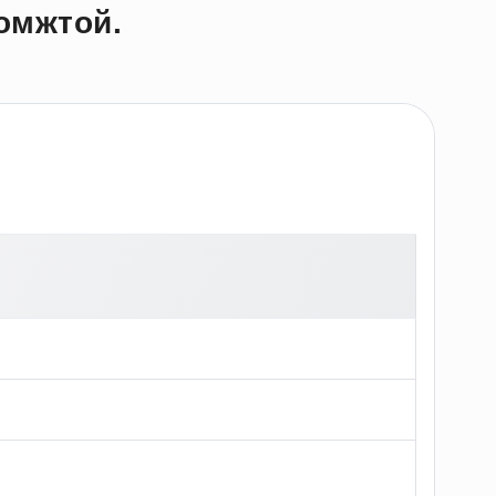
омжтой.