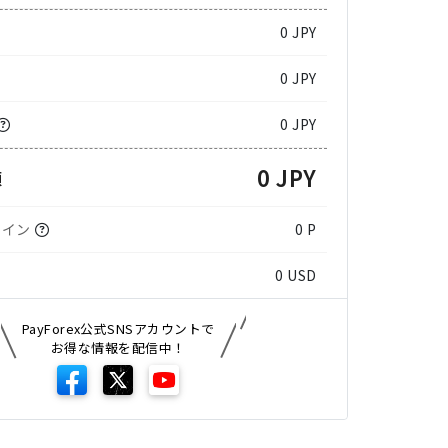
0
JPY
0 JPY
0 JPY
0 JPY
額
コイン
0 P
0
USD
PayForex公式SNSアカウントで
お得な情報を配信中！