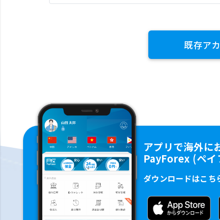
既存ア
アプリで海外に
PayForex (
ダウンロードはこち