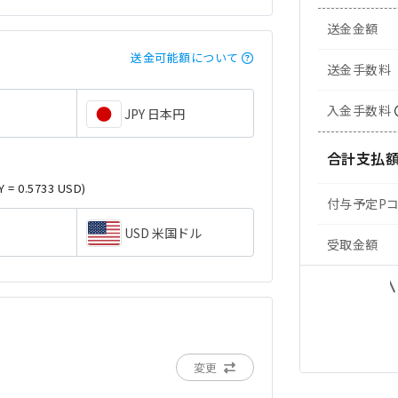
送金金額
送金可能額について
送金手数料
入金手数料
JPY 日本円
合計支払
Y = 0.5733 USD)
付与予定P
USD 米国ドル
受取金額
変更