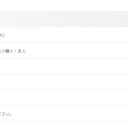
法⼈）
もつ個人・法人
ださい。