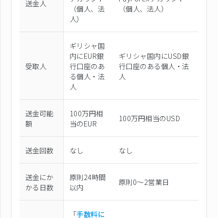
送金人
（個⼈、法
（個⼈、法⼈）
⼈）
ギリシャ国
内にEUR銀
ギリシャ国内にUSD銀
受取人
行口座のあ
行口座のある個人・法
る個人・法
人
人
送金可能
100万円相
100万円相当のUSD
額
当のEUR
送金回数
なし
なし
送金にか
原則24時間
原則0〜2営業日
かる日数
以内
「
手数料に