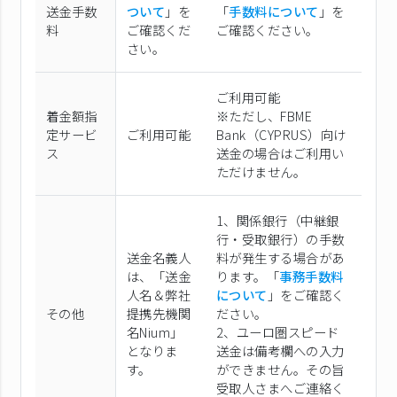
送金手数
ついて
」を
「
手数料について
」を
料
ご確認くだ
ご確認ください。
さい。
ご利用可能
着金額指
※ただし、FBME
定サービ
ご利用可能
Bank（CYPRUS）向け
ス
送金の場合はご利用い
ただけません。
1、関係銀行（中継銀
行・受取銀行）の手数
送金名義人
料が発生する場合があ
は、「送金
ります。「
事務手数料
人名＆弊社
について
」をご確認く
その他
提携先機関
ださい。
名Nium」
2、ユーロ圏スピード
となりま
送金は備考欄への入力
す。
ができません。その旨
受取人さまへご連絡く