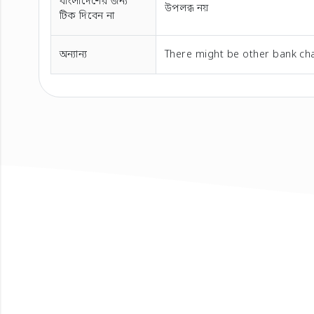
বাংলাদেশের জন্য
উপলব্ধ নয়
টিক দিবেন না
অন্যান্য
There might be other bank cha