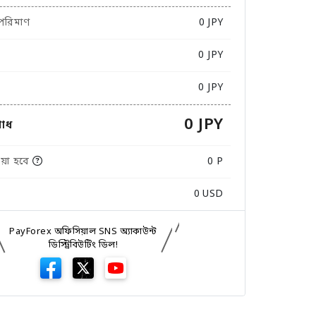
 পরিমাণ
0
JPY
0 JPY
0 JPY
0 JPY
োধ
়া হবে
0 P
0
USD
PayForex অফিসিয়াল SNS অ্যাকাউন্ট
ডিস্ট্রিবিউটিং ডিল!