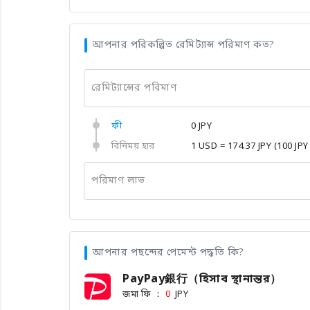
আপনার পরিকল্পিত রেমিট্যান্স পরিমাণ কত?
রেমিট্যান্সের পরিমাণ
ফী
0 JPY
বিনিময় হার
1 USD = 174.37 JPY
(100 JPY
পরিমাণ লাভ
আপনার পছন্দের পেমেন্ট পদ্ধতি কি?
PayPay銀行（হিসাব স্থানান্তর）
জমা ফি ：
JPY
0