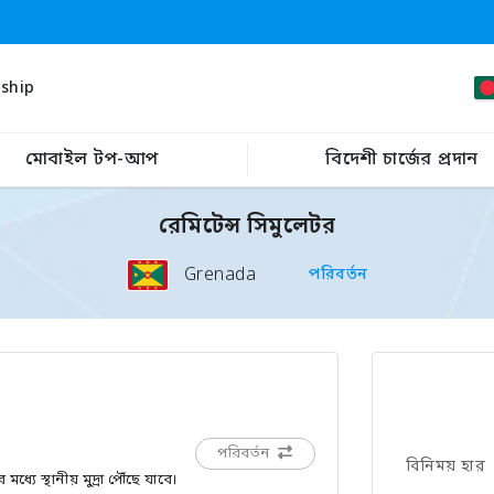
ship
মোবাইল টপ-আপ
বিদেশী চার্জের প্রদান
রেমিটেন্স সিমুলেটর
Grenada
পরিবর্তন
পরিবর্তন
বিনিময় হার
ে স্থানীয় মুদ্রা পৌঁছে যাবে।