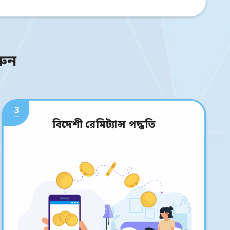
রুন
3
বিদেশী রেমিট্যান্স পদ্ধতি