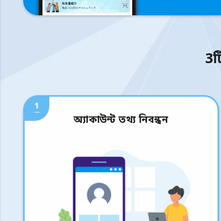
3ট
1
অ্যাকাউন্ট তথ্য নিবন্ধন