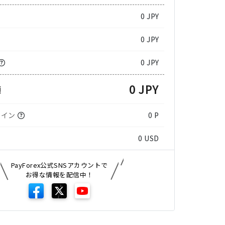
0
JPY
0 JPY
0 JPY
0 JPY
額
コイン
0 P
0
USD
PayForex公式SNSアカウントで
お得な情報を配信中！