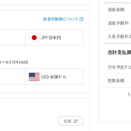
送金金額
送金可能額について
送金手数料
入金手数料
JPY 日本円
合計支払
Y = 0.5734 USD)
付与予定P
USD 米国ドル
受取金額
変更