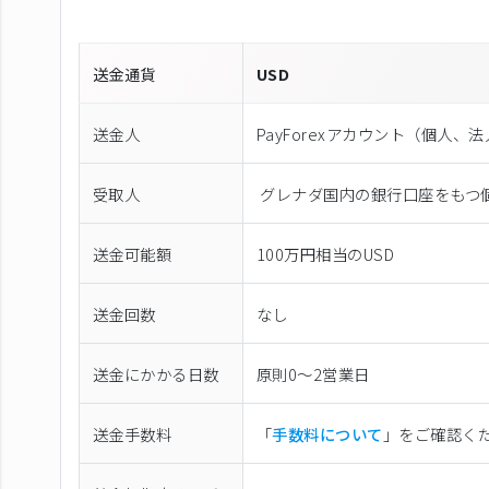
送金通貨
USD
送金人
PayForexアカウント（個⼈、
受取人
グレナダ国内の銀行口座をもつ
送金可能額
100万円相当のUSD
送金回数
なし
送金にかかる日数
原則0〜2営業日
送金手数料
「
手数料について
」をご確認く