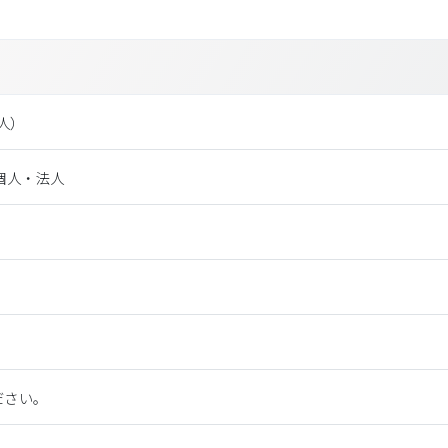
法⼈）
個人・法人
ださい。