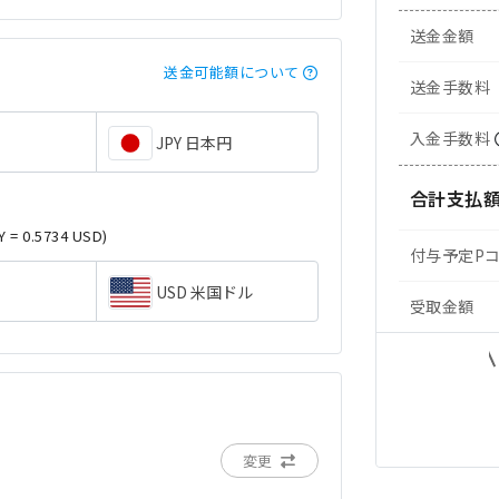
送金金額
送金可能額について
送金手数料
入金手数料
JPY 日本円
合計支払
Y = 0.5734 USD)
付与予定P
USD 米国ドル
受取金額
変更