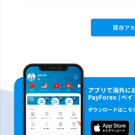
既存ア
アプリで海外に
PayForex (
ダウンロードはこち