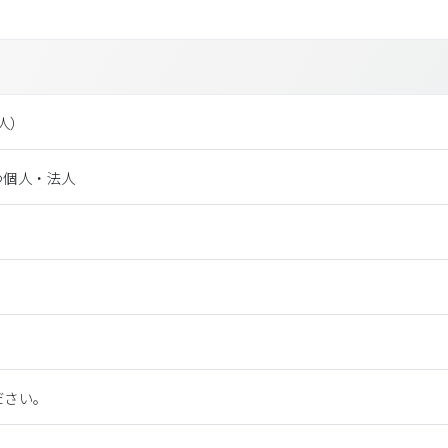
法⼈）
つ個人・法人
ださい。