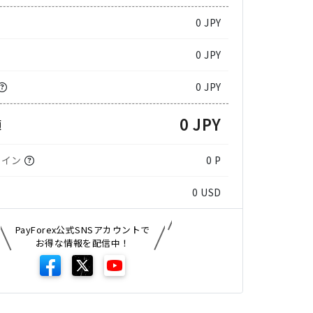
0
JPY
0 JPY
0 JPY
0 JPY
額
コイン
0 P
0
USD
PayForex公式SNSアカウントで
お得な情報を配信中！