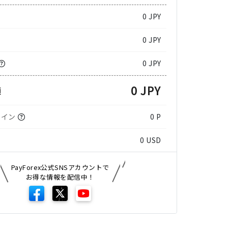
0
JPY
0 JPY
0 JPY
0 JPY
額
コイン
0 P
0
USD
PayForex公式SNSアカウントで
お得な情報を配信中！