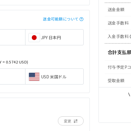
送金金額
送金可能額について
送金手数料
入金手数料
JPY 日本円
合計支払
Y = 0.5742 USD)
付与予定P
USD 米国ドル
受取金額
変更