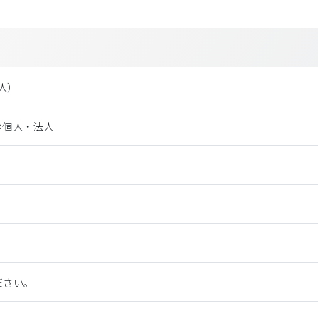
法⼈）
つ個人・法人
ださい。