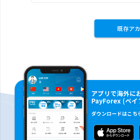
既存ア
アプリで海外に
PayForex (
ダウンロードはこち