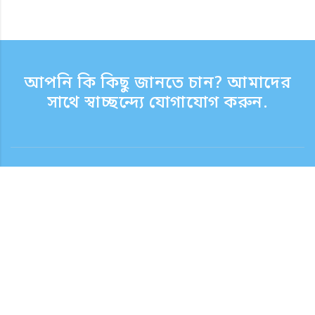
আপনি কি কিছু জানতে চান? আমাদের
সাথে স্বাচ্ছন্দ্যে যোগাযোগ করুন.
যোগাযোগ
সাপোর্ট টাইম সপ্তাহের দিন 9:30 - 17:30
টোল ফ্রি নম্বর
0120-808-774