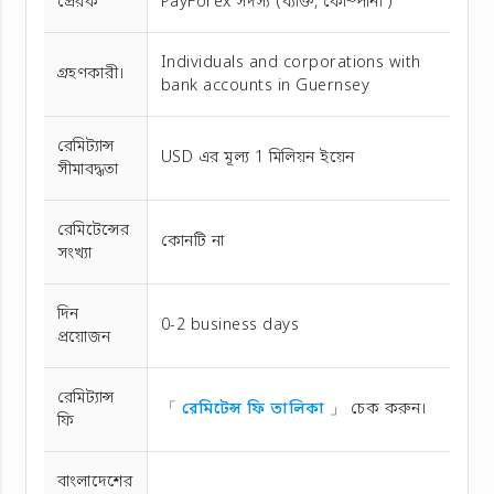
প্রেরক
PayForex সদস্য (ব্যক্তি, কোম্পানী )
Individuals and corporations with
গ্রহণকারী।
bank accounts in Guernsey
রেমিট্যান্স
USD এর মূল্য 1 মিলিয়ন ইয়েন
সীমাবদ্ধতা
রেমিটেন্সের
কোনটি না
সংখ্যা
দিন
0-2 business days
প্রয়োজন
রেমিট্যান্স
「
রেমিটেন্স ফি তালিকা
」 চেক করুন।
ফি
বাংলাদেশের