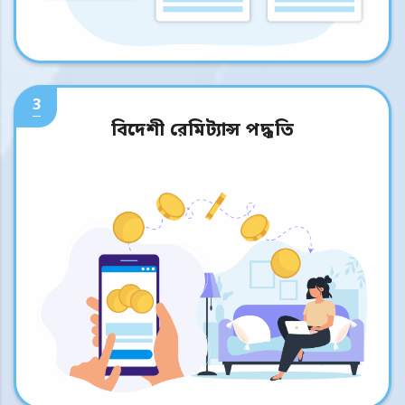
3
বিদেশী রেমিট্যান্স পদ্ধতি