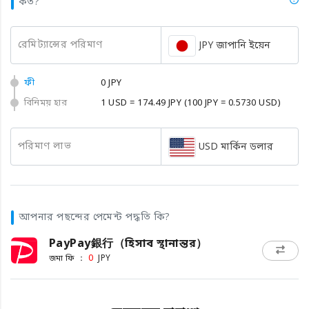
কত?
রেমিট্যান্সের পরিমাণ
JPY জাপানি ইয়েন
ফী
0 JPY
বিনিময় হার
1 USD = 174.49 JPY
(100 JPY = 0.5730 USD)
পরিমাণ লাভ
USD মার্কিন ডলার
আপনার পছন্দের পেমেন্ট পদ্ধতি কি?
PayPay銀行（হিসাব স্থানান্তর）
জমা ফি ：
0
JPY