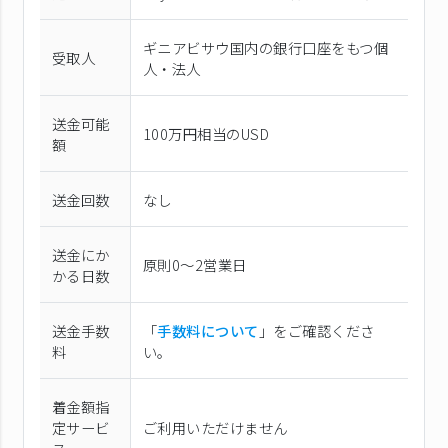
ギニアビサウ国内の銀行口座をもつ個
受取人
人・法人
送金可能
100万円相当のUSD
額
送金回数
なし
送金にか
原則0〜2営業日
かる日数
送金手数
「
手数料について
」をご確認くださ
料
い。
着金額指
定サービ
ご利用いただけません