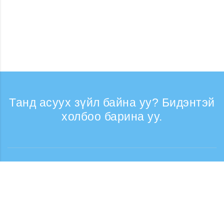
Танд асуух зүйл байна уу? Бидэнтэй
холбоо барина уу.
Лавлагаа
Утасны дуудлага хүлээн авах цаг: Ажлын
өдрүүдэд 9:30 - 17:30