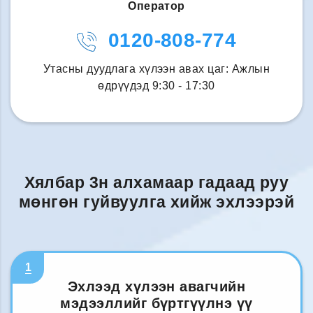
Оператор
0120-808-774
Утасны дуудлага хүлээн авах цаг: Ажлын
өдрүүдэд 9:30 - 17:30
Хялбар 3н алхамаар гадаад руу
мөнгөн гуйвуулга хийж эхлээрэй
1
Эхлээд хүлээн авагчийн
мэдээллийг бүртгүүлнэ үү