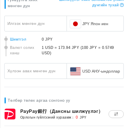
дүнгийн тухай
мөнгөн дүн
Илгээх мөнгөн дүн
JPY Япон иен
Шимтгэл
0 JPY
Валют солих
1 USD = 173.94 JPY
(100 JPY = 0.5749
ханш
USD)
Хүлээн авах мөнгөн дүн
USD АНУ-ындоллар
Төлбөр төлөх аргаа сонгоно уу
PayPay銀行（Дансны шилжүүлэг）
Орлогын гүйлгээний хураамж：
0
JPY