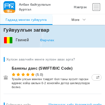
Албан байгуулагын
Нэвтрэх
бүртгэл
Гадаад мөнгөн гуйвуулга
More
Гуйвуулгын загвар
Гвиней
Өөрчлөх
Хүлээн авагчийн мөнгө хүлээн авах арга?
Банкны данс (SWIFT/BIC Code)
(5.0)
Тухайн улсын мөнгөн тэмдэгт бол таны хүсэлт гарсан
өдрөөс хойш ажлын 0-2 хоногийн дотор шилжүүлэгдэх
болно.
Гуйвуулга хийх
Шилжүүлэг хийх боломжтой үнийн