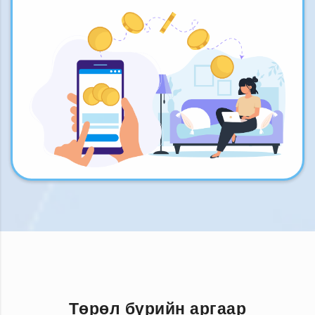
Төрөл бүрийн аргаар