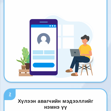
2
Хүлээн авагчийн мэдээллийг
нэмнэ үү