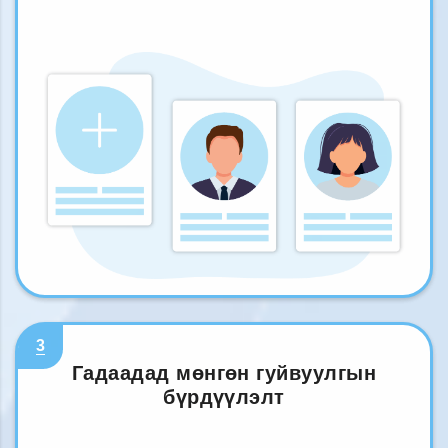
3
Гадаадад мөнгөн гуйвуулгын
бүрдүүлэлт