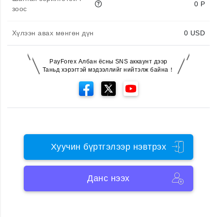
0 P
зоос
Хүлээн авах мөнгөн дүн
0
USD
PayForex Албан ёсны SNS аккаунт дээр
Таньд хэрэгтэй мэдээллийг нийтэлж байна！
Хуучин бүртгэлээр нэвтрэх
Данс нээх