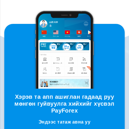
Хэрэв та апп ашиглан гадаад руу
мөнгөн гуйвуулга хийхийг хүсвэл
PayForex
Эндээс татаж авна уу