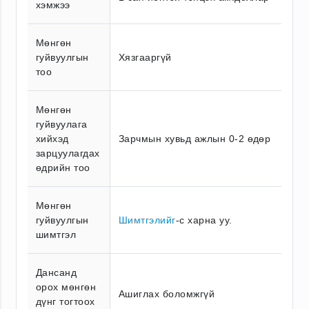
хэмжээ
Мөнгөн
гуйвуулгын
Хязгааргүй
тоо
Мөнгөн
гуйвуулага
хийхэд
Зарчмын хувьд ажлын 0-2 өдөр
зарцуулагдах
өдрийн тоо
Мөнгөн
гуйвуулгын
Шимтгэлийг
-с харна уу.
шимтгэл
Дансанд
орох мөнгөн
Ашиглах боломжгүй
дүнг тогтоох