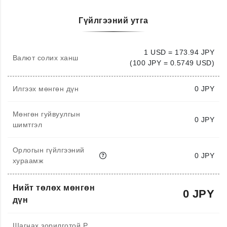
Гүйлгээний утга
1 USD = 173.94 JPY
Валют солих ханш
(100 JPY = 0.5749 USD)
Илгээх мөнгөн дүн
0
JPY
Мөнгөн гуйвуулгын
0 JPY
шимтгэл
Орлогын гүйлгээний
0 JPY
хураамж
Нийт төлөх мөнгөн
0 JPY
дүн
Шагнах зорилготой P