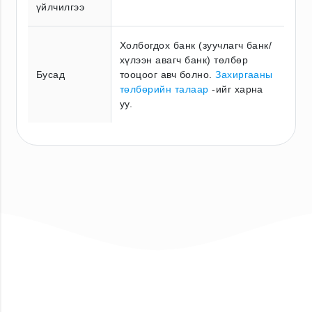
үйлчилгээ
Холбогдох банк (зуучлагч банк/
хүлээн авагч банк) төлбөр
Бусад
тооцоог авч болно.
Захиргааны
төлбөрийн талаар
-ийг харна
уу.