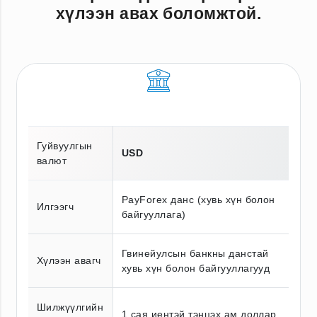
хүлээн авах боломжтой.
Гуйвуулгын
USD
валют
PayForex данс (хувь хүн болон
Илгээгч
байгууллага)
Гвинейулсын банкны данстай
Хүлээн авагч
хувь хүн болон байгууллагууд
Шилжүүлгийн
1 сая иентэй тэнцэх ам.доллар