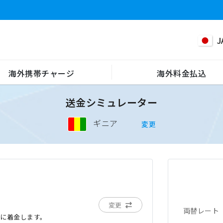
J
海外携帯チャージ
海外料金払込
送金シミュレーター
ギニア
変更
変更
両替レート
でに着金します。