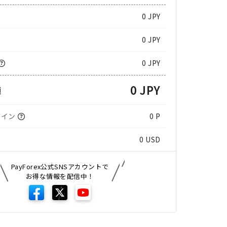
0
JPY
0 JPY
0 JPY
0 JPY
額
コイン
0 P
0
USD
PayForex公式SNSアカウントで
お得な情報を配信中！