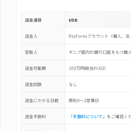
送金通貨
USD
送金人
PayForexアカウント（個⼈、
受取人
ギニア国内の銀行口座をもつ個
送金可能額
100万円相当のUSD
送金回数
なし
送金にかかる日数
原則0〜2営業日
送金手数料
「
手数料について
」をご確認く