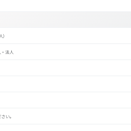
法⼈）
人・法人
ださい。