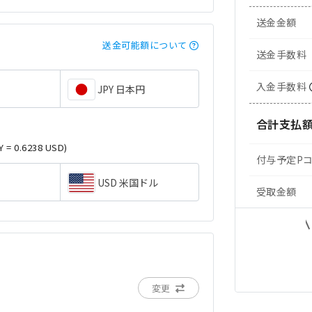
送金金額
送金可能額について
送金手数料
入金手数料
JPY 日本円
合計支払
Y = 0.6238 USD)
付与予定P
USD 米国ドル
受取金額
変更