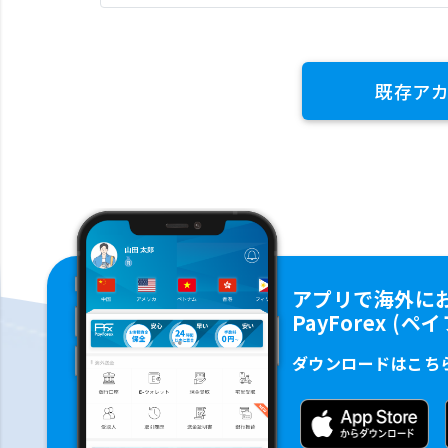
既存ア
アプリで海外に
PayForex (
ダウンロードはこち