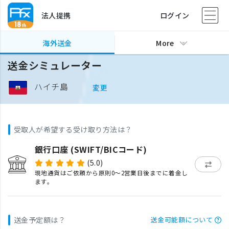
法人提携
ログイン
海外送金
More
送金シミュレーター
ハイチ島
変更
受取人が希望する受け取り方法は？
銀行口座 (SWIFT/BICコード)
(5.0)
現地通貨はご依頼から原則0〜2営業日後までに着金し
ます。
送金予定額は？
送金可能額について